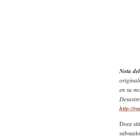
Nota del
original
en su m
Desastre
http://r
Doce sit
subsuelo