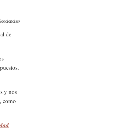
eociencias/
al de
os
puestos,
os y nos
s, como
idad