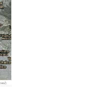
ias/
)