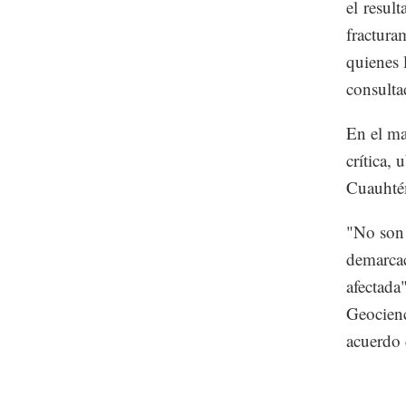
el result
fractura
quienes 
consulta
En el ma
crítica, 
Cuauhté
"No son 
demarcac
afectada
Geocien
acuerdo