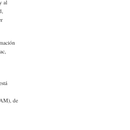
y al
d,
er
rmación
ac,
está
NAM), de