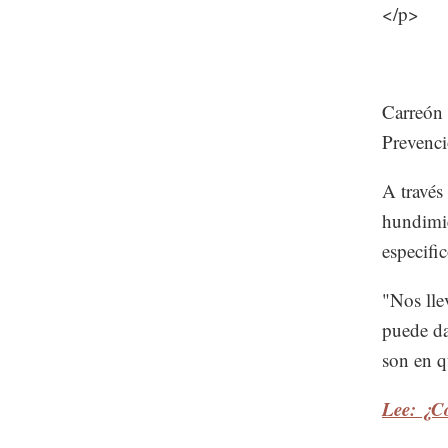
</p>
Carreón 
Prevenci
A través
hundimie
especifi
"Nos lle
puede da
son en q
Lee: ¿C