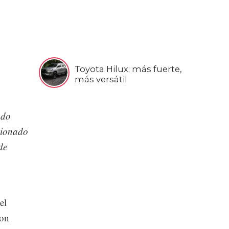
Toyota Hilux: más fuerte,
más versátil
ado
cionado
de
el
con