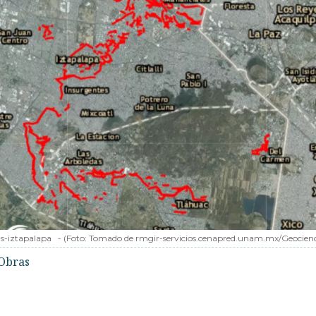
s-iztapalapa
-
(Foto:
Tomado de rmgir-servicios.cenapred.unam.mx/Geocienc
Obras