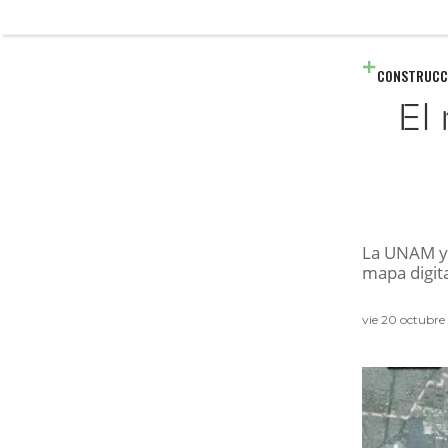
CONSTRUCC
El
La UNAM y 
mapa digita
vie 20 octubr