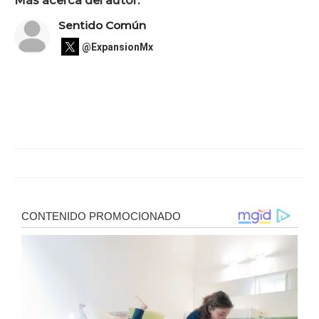
Sentido Común
@ExpansionMx