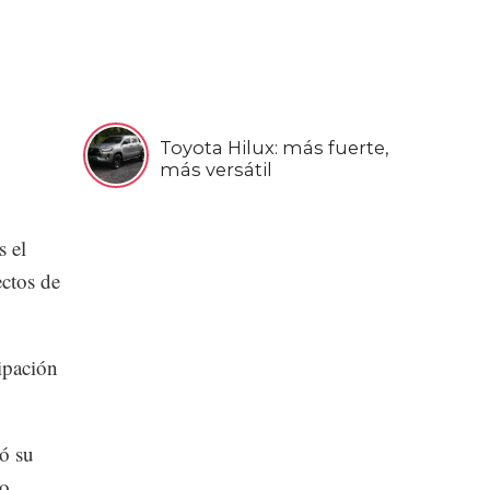
Toyota Hilux: más fuerte,
más versátil
s el
ectos de
ipación
ó su
co