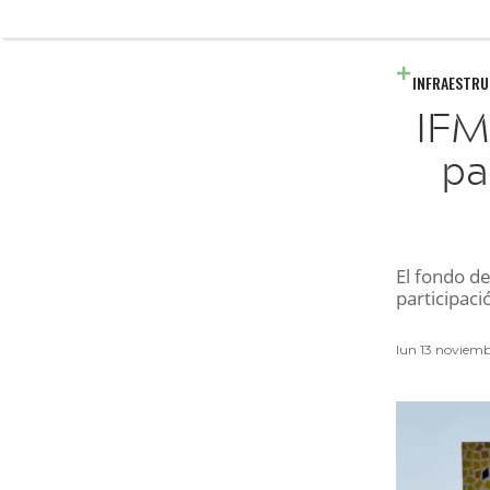
INFRAESTR
IFM
pa
El fondo de
participac
lun 13 noviem