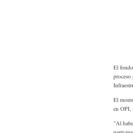
El fondo
proceso 
Infraest
El monto
en OPI, 
"Al habe
partici