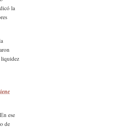
dicó la
ores
la
daron
 liquidez
tiene
 En ese
io de