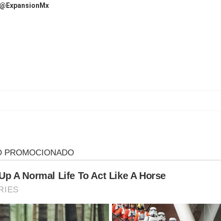
@ExpansionMx