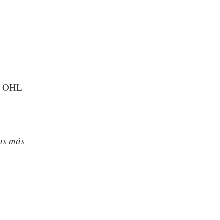
de OHL
as más