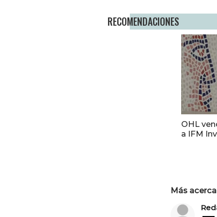
RECOMENDACIONES
OHL vend
a IFM In
Más acerca 
Red