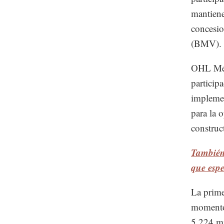
mantiene
concesio
(BMV).
OHL Méx
particip
implemen
para la 
construct
También 
que esp
La prime
momento,
5,224 mi