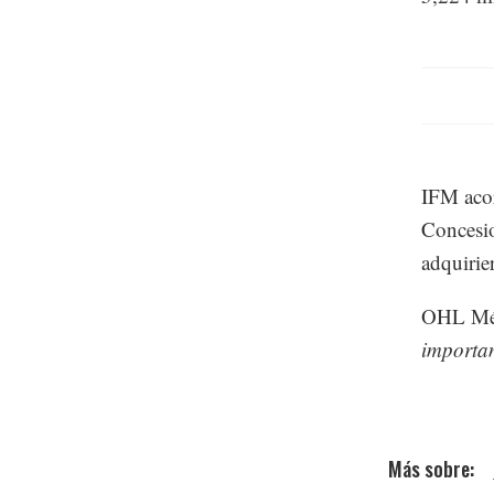
IFM acor
Concesio
adquirie
OHL Méx
importa