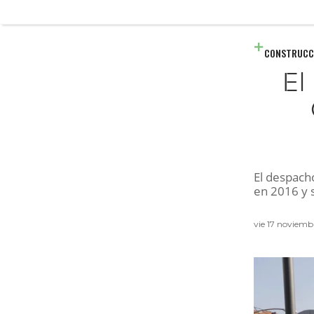
CONSTRUCC
El
El despach
en 2016 y s
vie 17 noviemb