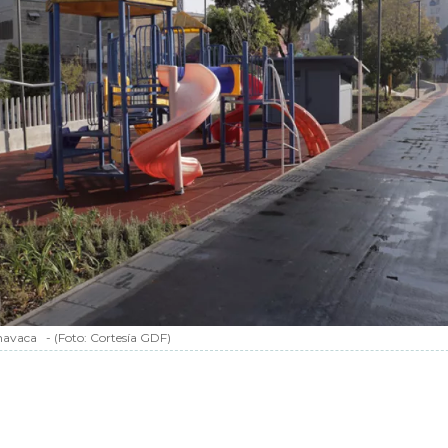
navaca
-
(Foto:
Cortesía GDF
)