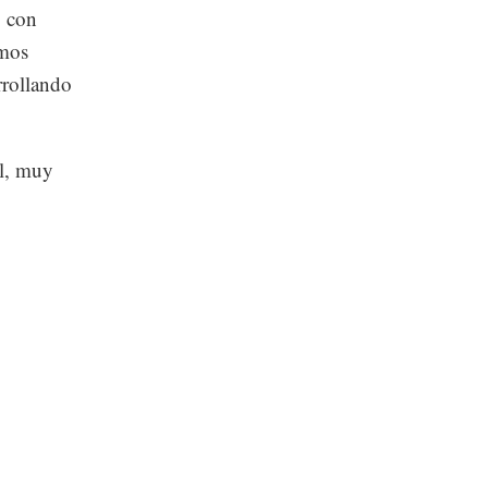
o con
amos
rrollando
al, muy