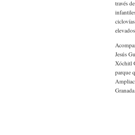
través de
infantil
ciclovía
elevados
Acompaña
Jesús Gu
Xóchitl 
parque q
Ampliac
Granada