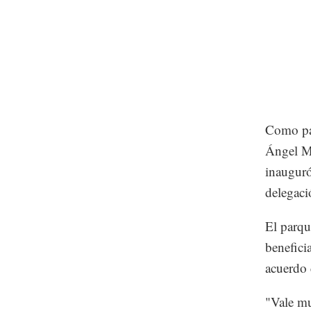
Como par
Ángel Ma
inauguró
delegaci
El parqu
benefici
acuerdo 
"Vale mu