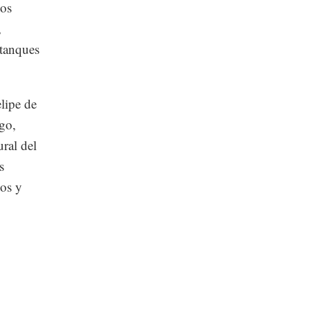
gos
,
 tanques
lipe de
lgo,
ural del
s
os y