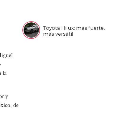
Toyota Hilux: más fuerte,
más versátil
Miguel
o
 la
or y
éxico, de