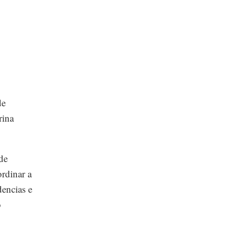
de
rina
 de
rdinar a
dencias e
o