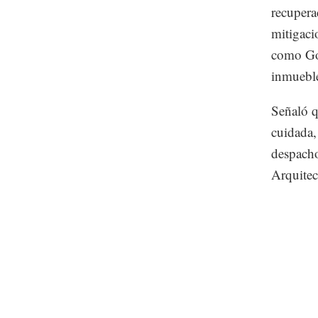
recupera
mitigaci
como Gob
inmueble
Señaló q
cuidada,
despacho
Arquitec