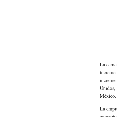
La ceme
incremen
incremen
Unidos, 
México.
La empre
concreto