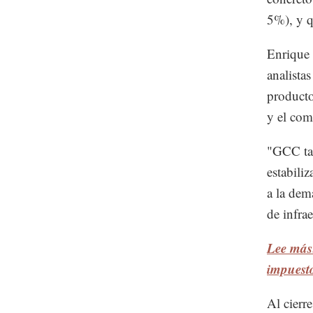
5%), y q
Enrique 
analista
producto
y el com
"GCC tam
estabili
a la dem
de infra
Lee más:
impuest
Al cierr