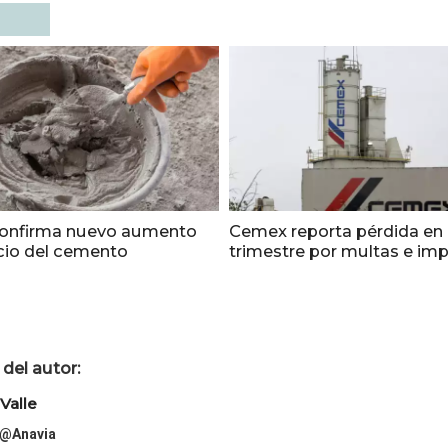
onfirma nuevo aumento
Cemex reporta pérdida en 
ecio del cemento
trimestre por multas e im
del autor:
Valle
@Anavia