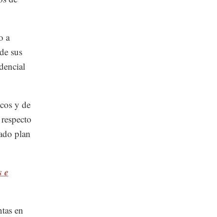
o a
 de sus
idencial
icos y de
 respecto
iado plan
s e
ntas en