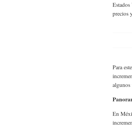
Estados
precios
Para est
incremen
algunos 
Panoram
En Méxic
incremen