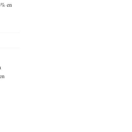
6% en
n
 en