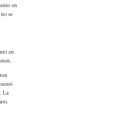
mento en
 no se
nto en
umen.
eron
) sumó
. La
res.