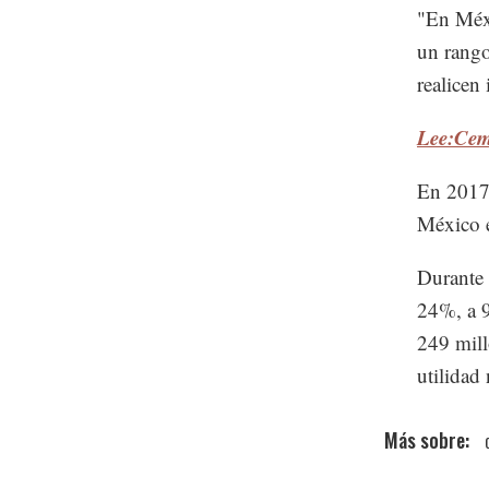
"En Méxi
un rango
realicen
Lee:Cem
En 2017,
México 
Durante 
24%, a 9
249 mill
utilidad