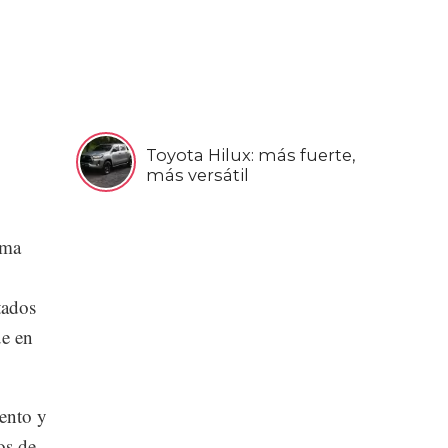
Toyota Hilux: más fuerte,
más versátil
ima
tados
ue en
ento y
os de