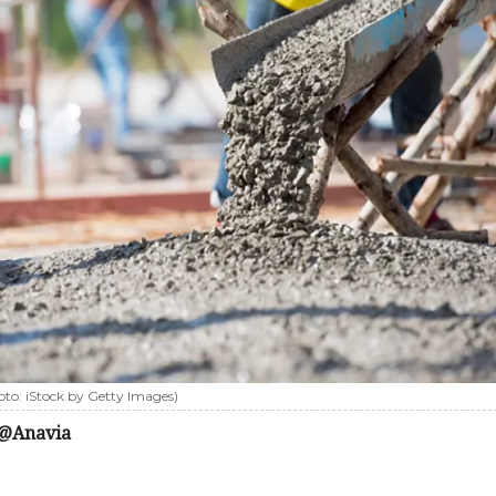
oto:
iStock by Getty Images
)
@Anavia