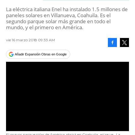
La eléctrica italiana Enel ha instalado 1.5 millones de
paneles solares en Villanueva, Coahuila. Es el
segundo parque solar más grande en todo el
mundo, y el primero en América.
vie 16 marzo 2018 09:33 AM
Facebook
Tweet
Añadir Expansión Obras en Google
El mayor parque solar de América abrirá en Coahuila; así se ve
La