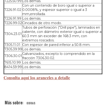
7225.50.99
Los demás.
Con un contenido de boro igual o superior a
7226.91.02
0.0008%, y espesor superior o igual a 3
mm,enrollada.
7226.91.99
Los demás.
7226.99.02
Cincados de otro modo.
Tubos de perforación ("Drill pipe"), laminados en
caliente, con diámetro exterior igual o superior a
7304.23.01
60.3 mm sin exceder de 168.3 mm, con
extremos roscados.
7305.11.01
Con espesor de pared inferior a 50.8 mm.
7305.39.99
Los demás.
Galvanizados, excepto lo comprendido en la
7306.30.01
fracción 7306.30.02.
7615.10.99
Los demás.
8414.59.99
Los demás.
Consulta aquí los aranceles a detalle
OBRAS