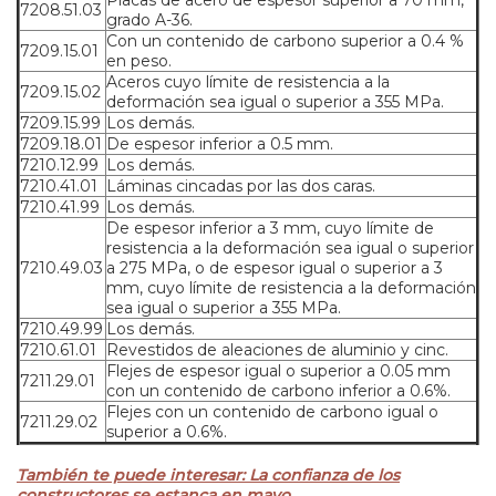
Placas de acero de espesor superior a 70 mm,
7208.51.03
grado A-36.
Con un contenido de carbono superior a 0.4 %
7209.15.01
en peso.
Aceros cuyo límite de resistencia a la
7209.15.02
deformación sea igual o superior a 355 MPa.
7209.15.99
Los demás.
7209.18.01
De espesor inferior a 0.5 mm.
7210.12.99
Los demás.
7210.41.01
Láminas cincadas por las dos caras.
7210.41.99
Los demás.
De espesor inferior a 3 mm, cuyo límite de
resistencia a la deformación sea igual o superior
7210.49.03
a 275 MPa, o de espesor igual o superior a 3
mm, cuyo límite de resistencia a la deformación
sea igual o superior a 355 MPa.
7210.49.99
Los demás.
7210.61.01
Revestidos de aleaciones de aluminio y cinc.
Flejes de espesor igual o superior a 0.05 mm
7211.29.01
con un contenido de carbono inferior a 0.6%.
Flejes con un contenido de carbono igual o
7211.29.02
superior a 0.6%.
También te puede interesar: La confianza de los
constructores se estanca en mayo