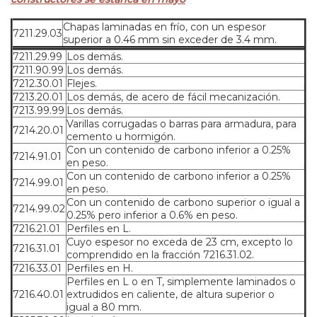
Chapas laminadas en frío, con un espesor
7211.29.03
superior a 0.46 mm sin exceder de 3.4 mm.
7211.29.99
Los demás.
7211.90.99
Los demás.
7212.30.01
Flejes.
7213.20.01
Los demás, de acero de fácil mecanización.
7213.99.99
Los demás.
Varillas corrugadas o barras para armadura, para
7214.20.01
cemento u hormigón.
Con un contenido de carbono inferior a 0.25%
7214.91.01
en peso.
Con un contenido de carbono inferior a 0.25%
7214.99.01
en peso.
Con un contenido de carbono superior o igual a
7214.99.02
0.25% pero inferior a 0.6% en peso.
7216.21.01
Perfiles en L.
Cuyo espesor no exceda de 23 cm, excepto lo
7216.31.01
comprendido en la fracción 7216.31.02.
7216.33.01
Perfiles en H.
Perfiles en L o en T, simplemente laminados o
7216.40.01
extrudidos en caliente, de altura superior o
igual a 80 mm.