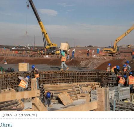
-
(Foto:
Cuartoscuro
)
Obras