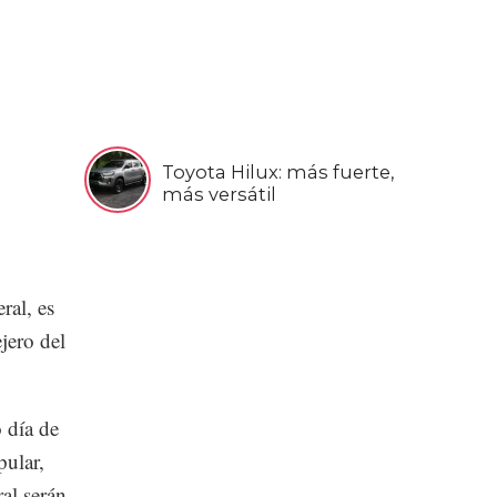
Toyota Hilux: más fuerte,
más versátil
ral, es
jero del
 día de
pular,
al serán