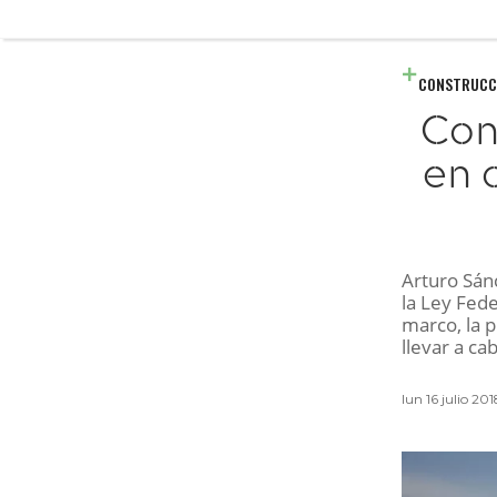
CONSTRUCC
Con
en 
Arturo Sánc
la Ley Fede
marco, la 
llevar a ca
lun 16 julio 201