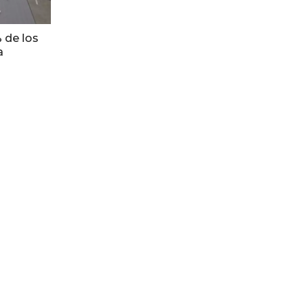
 de los
a