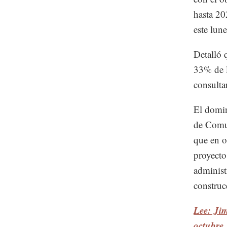
hasta 20
este lun
Detalló 
33% de l
consulta
El domin
de Comun
que en o
proyecto
administ
construc
Lee: Jim
octubre