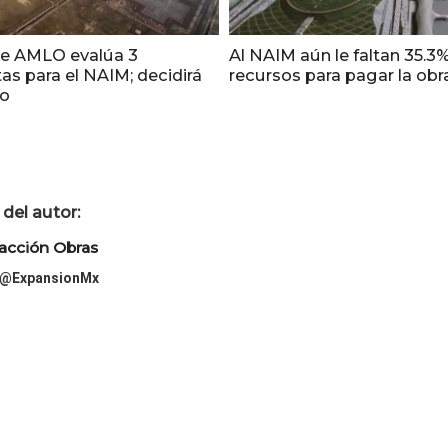
e AMLO evalúa 3
Al NAIM aún le faltan 35.3%
as para el NAIM; decidirá
recursos para pagar la obr
to
del autor:
acción Obras
@ExpansionMx