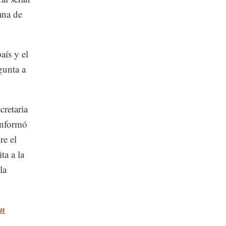
ana de
aís y el
gunta a
cretaria
informó
re el
ta a la
la
en