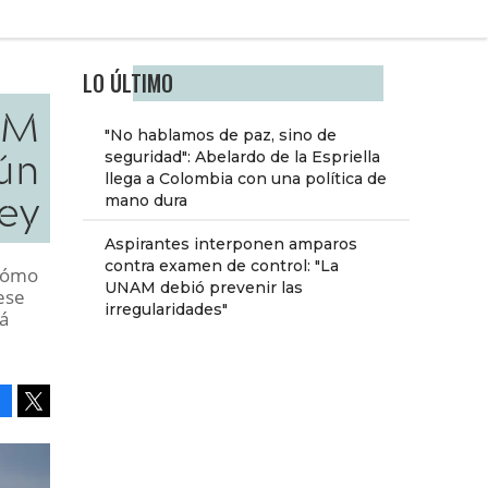
LO ÚLTIMO
IM
"No hablamos de paz, sino de
ún
seguridad": Abelardo de la Espriella
llega a Colombia con una política de
ley
mano dura
Aspirantes interponen amparos
contra examen de control: "La
 cómo
UNAM debió prevenir las
ese
irregularidades"
á
Facebook
Tweet