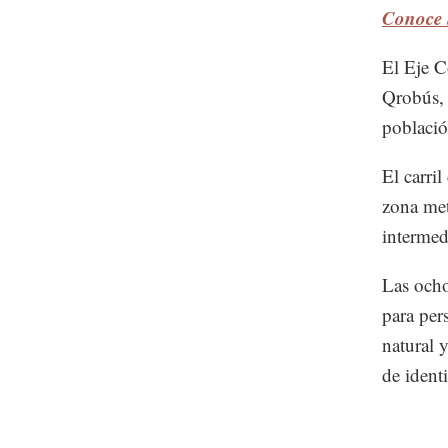
Conoce l
El Eje C
Qrobús, 
població
El carri
zona met
intermedi
Las ocho
para per
natural y
de ident