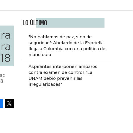
LO ÚLTIMO
ura
"No hablamos de paz, sino de
bra
seguridad": Abelardo de la Espriella
llega a Colombia con una política de
18
mano dura
Aspirantes interponen amparos
contra examen de control: "La
oac
UNAM debió prevenir las
28
irregularidades"
Facebook
Tweet