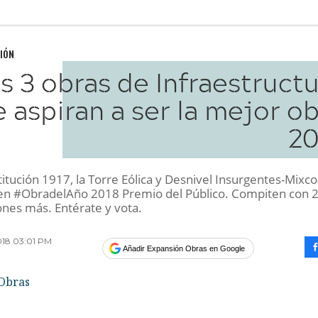
IÓN
s 3 obras de Infraestruct
 aspiran a ser la mejor o
20
titución 1917, la Torre Eólica y Desnivel Insurgentes-Mixc
 en #ObradelAño 2018 Premio del Público. Compiten con 
ones más. Entérate y vota.
018 03:01 PM
Añadir Expansión Obras en Google
Obras