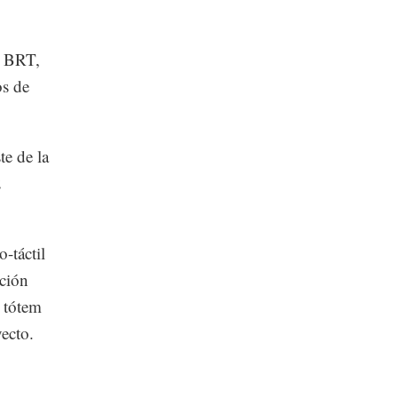
e BRT,
os de
te de la
2
-táctil
ación
, tótem
yecto.