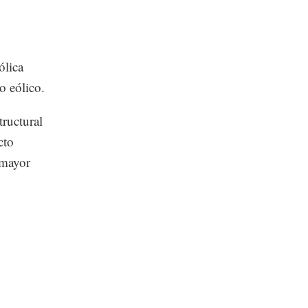
ólica
o eólico.
tructural
cto
 mayor