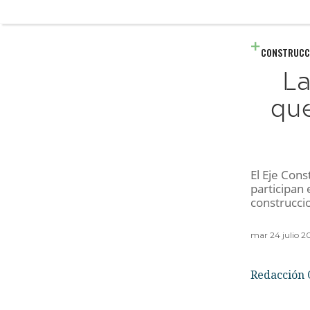
CONSTRUCC
La
que
El Eje Cons
participan
construcci
mar 24 julio 2
Redacción 