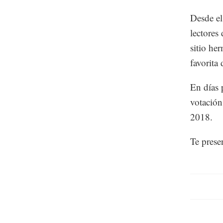
Desde el
lectores 
sitio h
favorita
En días 
votación
2018.
Te prese