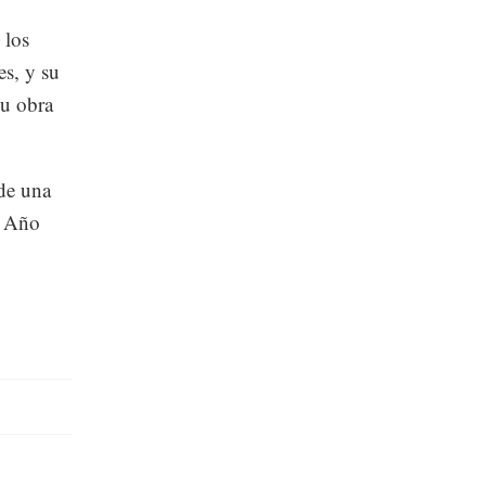
 los
es, y su
su obra
 de una
l Año