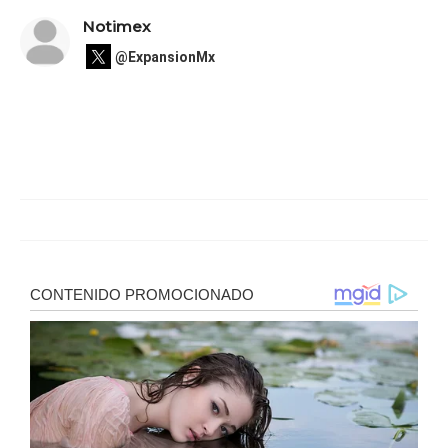
Notimex
@ExpansionMx