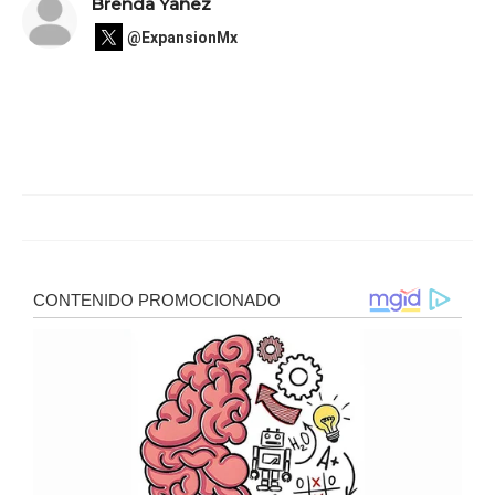
Brenda Yáñez
@ExpansionMx