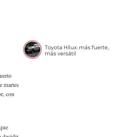
Toyota Hilux: más fuerte,
más versátil
uerto
e martes
r, con
 que
 decidir