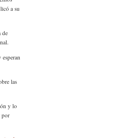
licó a su
a de
nal.
y esperan
bre las
ión y lo
r por