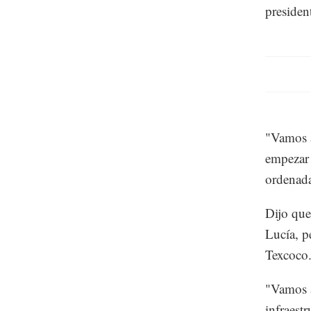
presiden
"Vamos a
empezar 
ordenada
Dijo que
Lucía, p
Texcoco
"Vamos a
infraest