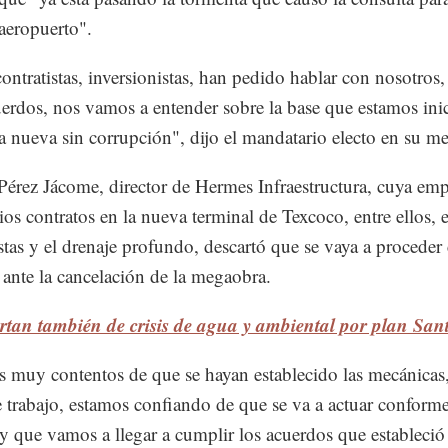
 aeropuerto".
contratistas, inversionistas, han pedido hablar con nosotros
uerdos, nos vamos a entender sobre la base que estamos ini
a nueva sin corrupción", dijo el mandatario electo en su me
Pérez Jácome, director de Hermes Infraestructura, cuya emp
rios contratos en la nueva terminal de Texcoco, entre ellos, 
istas y el drenaje profundo, descartó que se vaya a proceder
ante la cancelación de la megaobra.
rtan también de crisis de agua y ambiental por plan San
 muy contentos de que se hayan establecido las mecánicas,
 trabajo, estamos confiando de que se va a actuar conforme
y que vamos a llegar a cumplir los acuerdos que estableció 