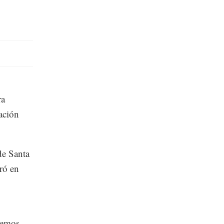
ra
ación
de Santa
tró en
enemos