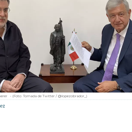
herer
-
(Foto:
Tomada de Twitter / @lopezobrador_
)
rez