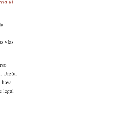
ría al
la
s vías
rso
o, Urzúa
e haya
e legal