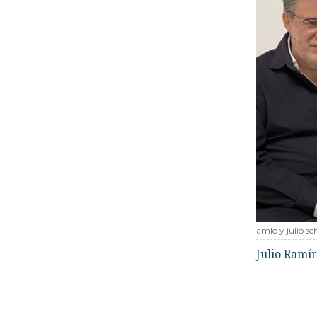
amlo y julio sc
Julio Ramí