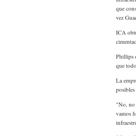
que const
vez Guad
ICA obtu
cimentaci
Phillips
que todo
La empre
posibles
"No, no 
vamos ha
infraest