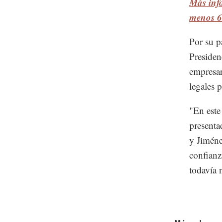
Más inf
menos 6
Por su p
Presiden
empresar
legales 
"En este
presenta
y Jiméne
confianz
todavía 