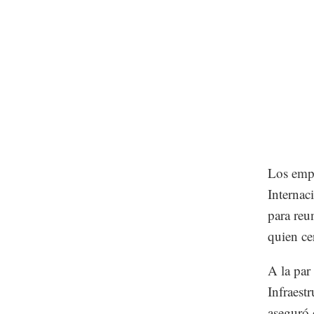
Los empr
Internac
para reu
quien cer
A la par
Infraest
aseguró 