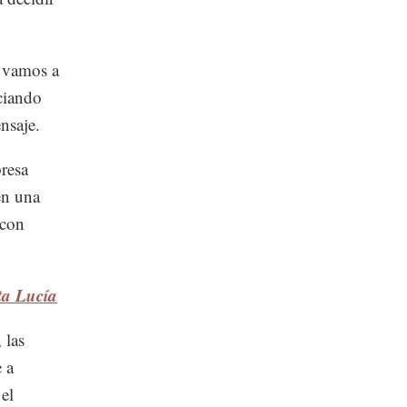
, vamos a
ciando
nsaje.
resa
en una
 con
ta Lucía
 las
 a
el