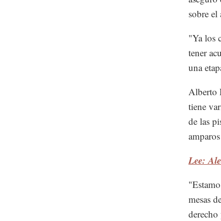
sobre el
"Ya los 
tener ac
una etap
Alberto 
tiene va
de las p
amparos 
Lee: Ale
"Estamos
mesas de
derecho 