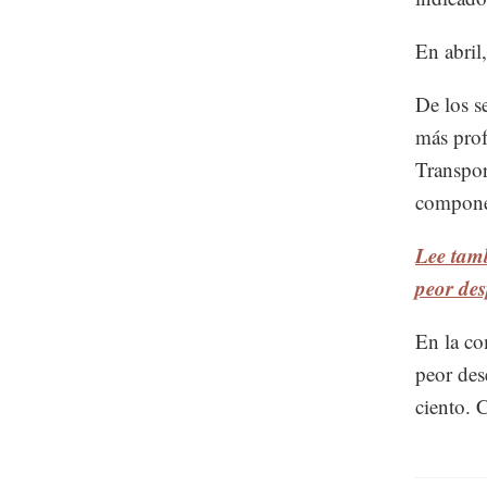
En abril
De los s
más prof
Transpor
componen
Lee tamb
peor de
En la co
peor des
ciento. 