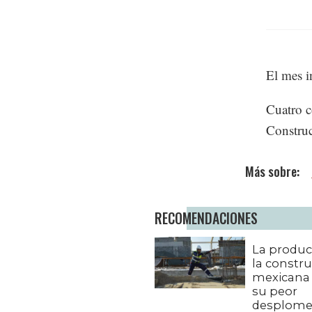
El mes i
Cuatro c
Construc
RECOMENDACIONES
La produc
la constr
mexicana 
su peor
desplome