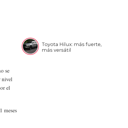
Toyota Hilux: más fuerte,
más versátil
o se
 nivel
or el
11 meses