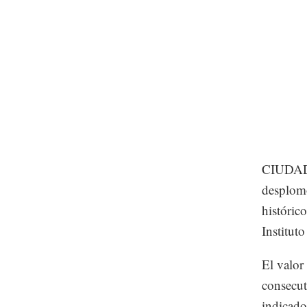
CIUDAD 
desplomó
históric
Institut
El valor
consecut
indicado