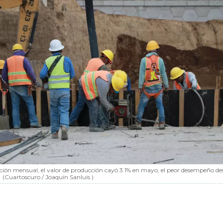
ión mensual, el valor de producción cayó 3.1% en mayo, el peor desempeño de
(Cuartoscuro / Joaquín Sanluis )