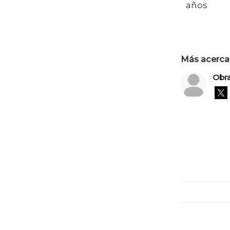
años
Más acerca 
Obr