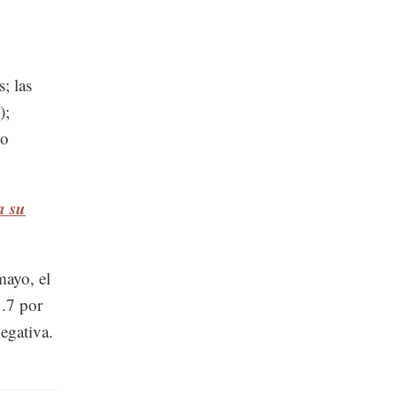
; las
);
co
a su
mayo, el
.7 por
egativa.