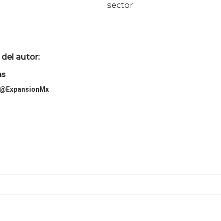
sector
del autor:
as
@ExpansionMx