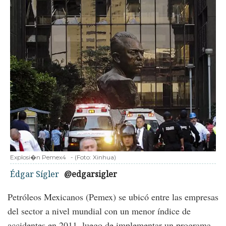
Explosi�n Pemex4
-
(Foto:
Xinhua
)
Édgar Sígler
@edgarsigler
Petróleos Mexicanos (Pemex) se ubicó entre las empresas
del sector a nivel mundial con un menor índice de
accidentes en 2011, luego de implementar un programa