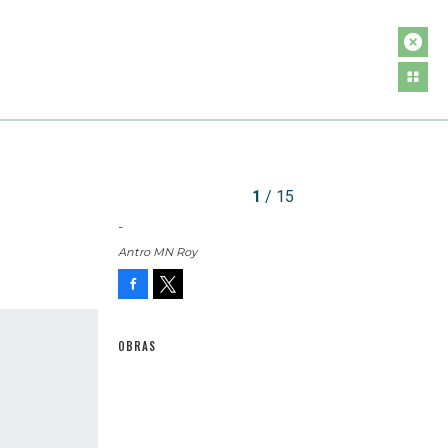
1
/ 15
-
Antro MN Roy
Facebook
Tweet
OBRAS