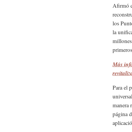
Afirmó q
reconstr
los Punt
la unifi
millones
primeros
Más inf
revitaliz
Para el p
universa
manera r
página d
aplicaci