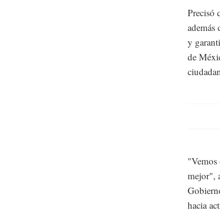
Precisó q
además d
y garant
de Méxic
ciudada
"Vemos e
mejor", 
Gobiern
hacia act