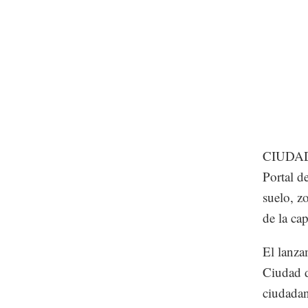
CIUDAD 
Portal d
suelo, z
de la cap
El lanza
Ciudad d
ciudadan