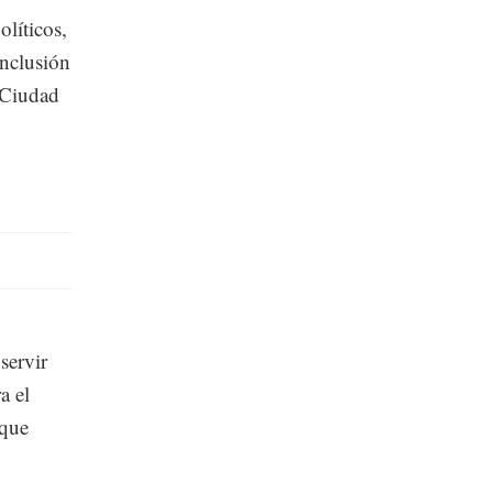
olíticos,
inclusión
a Ciudad
servir
a el
 que