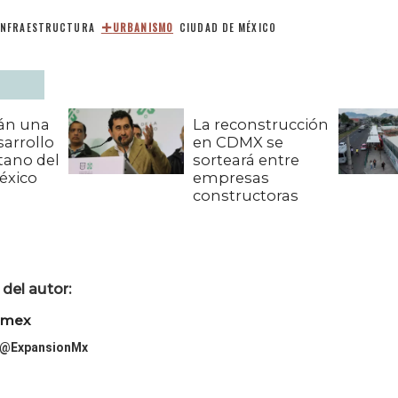
INFRAESTRUCTURA
URBANISMO
CIUDAD DE MÉXICO
án una
La reconstrucción
sarrollo
en CDMX se
tano del
sorteará entre
éxico
empresas
constructoras
del autor:
imex
@ExpansionMx