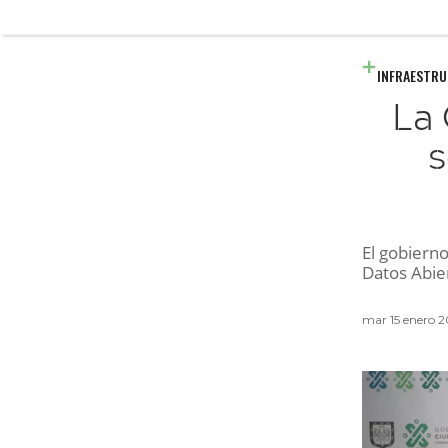
INFRAESTR
La 
s
El gobiern
Datos Abier
mar 15 enero 