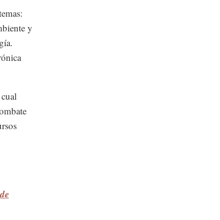
temas:
mbiente y
gía.
rónica
 cual
 combate
ursos
 de