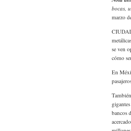
bocas, u
marzo d
CIUDAD 
metálica
se ven o
cómo ser
En Méxic
pasajero
También 
gigantes
bancos d
acercado
millones