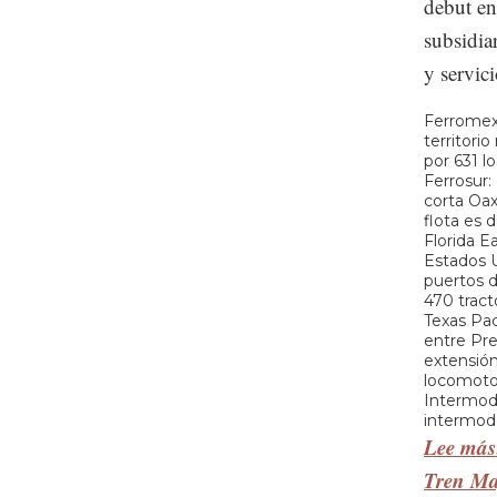
debut en
subsidia
y servici
Ferromex:
territori
por 631 l
Ferrosur:
corta Oax
flota es 
Florida Ea
Estados U
puertos d
470 tracto
Texas Paci
entre Pre
extensión
locomoto
Intermod
intermoda
Lee más:
Tren M