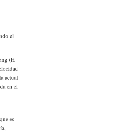
ndo el
Kong (H
elocidad
a actual
ada en el
e
 que es
ía,