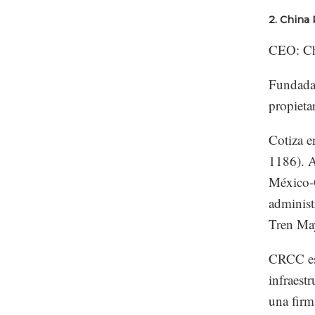
2. China
CEO: Ch
Fundada 
propieta
Cotiza e
1186). A
México-Q
administ
Tren Ma
CRCC es 
infraestr
una firm