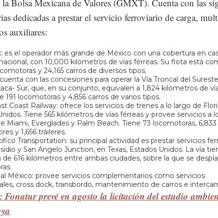
 la Bolsa Mexicana de Valores (GMXT). Cuenta con las sig
rias dedicadas a prestar el servicio ferroviario de carga, mu
os auxiliares:
 es el operador más grande de México con una cobertura en cas
o nacional, con 10,000 kilómetros de vías férreas. Su flota está c
ocomotoras y 24,165 carros de diversos tipos.
 cuenta con las concesiones para operar la Vía Troncal del Sureste 
aca- Sur, que, en su conjunto, equivalen a 1,824 kilómetros de ví
de 191 locomotoras y 4,856 carros de varios tipos.
st Coast Railway: ofrece los servicios de trenes a lo largo de Flori
nidos. Tiene 565 kilómetros de vías férreas y provee servicios a l
e Miami, Everglades y Palm Beach. Tiene 73 locomotoras, 6,833 
res y 1,656 tráileres.
fico Transportation: su principal actividad es prestar servicios fer
sidio y San Angelo Junction, en Texas, Estados Unidos. La vía ti
 de 616 kilómetros entre ambas ciudades, sobre la que se despl
ras.
al México: provee servicios complementarios como servicios
les, cross dock, transbordo, mantenimiento de carros e interca
 Fonatur prevé en agosto la licitación del estudio ambien
aya