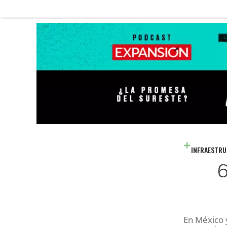
INFRAESTR
6
En México 