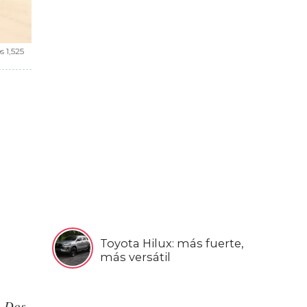
s 1,525
Toyota Hilux: más fuerte,
más versátil
n
Dos