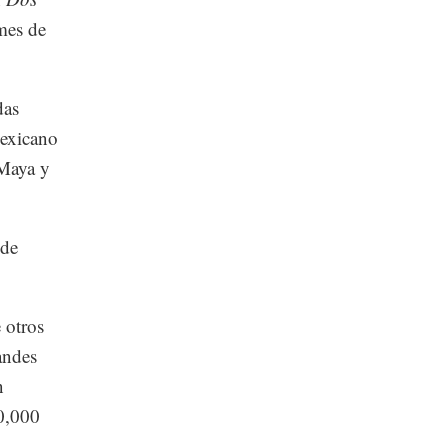
mes de
das
mexicano
 Maya y
 de
 otros
randes
n
50,000