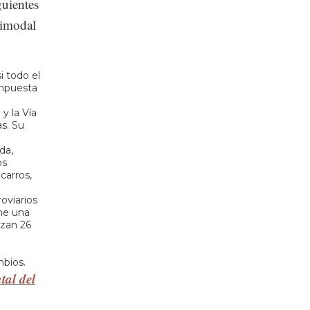
uientes
ltimodal
i todo el
ompuesta
y la Vía
as. Su
da,
os
carros,
roviarios
ene una
azan 26
mbios.
tal del