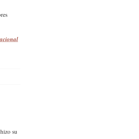
bres
Nacional
hizo su