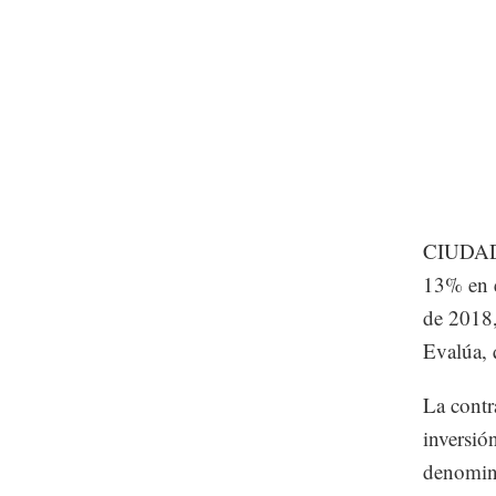
CIUDAD 
13% en e
de 2018,
Evalúa, 
La contr
inversió
denomina