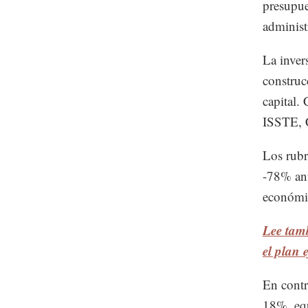
presupue
administ
La invers
construc
capital.
ISSTE, C
Los rubr
-78% anu
económi
Lee tamb
el plan 
En contr
18%, equ