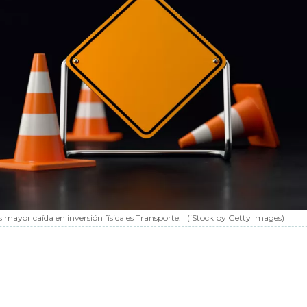
s mayor caída en inversión física es Transporte.
(iStock by Getty Images)