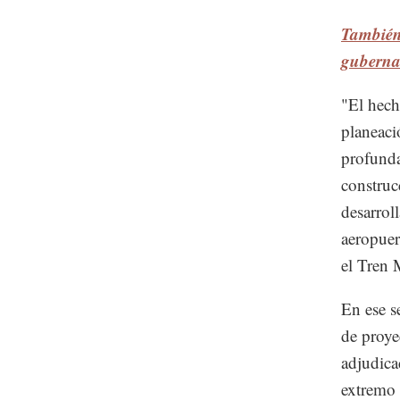
También 
guberna
"El hech
planeaci
profunda
construc
desarrol
aeropuer
el Tren 
En ese s
de proye
adjudica
extremo 