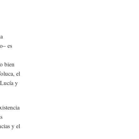
la
ro– es
o bien
oluca, el
 Lucía y
xistencia
as
cias y el