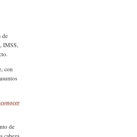
s de
l, IMSS,
cto.
e, con
 asuntos
 conocer
nto de
a cabeza