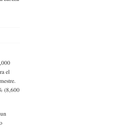
1,000
ra el
imestre.
3% (8,600
 un
mo