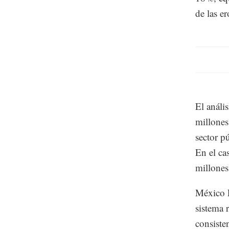
de las e
El análi
millones
sector p
En el ca
millones
México E
sistema 
consisten