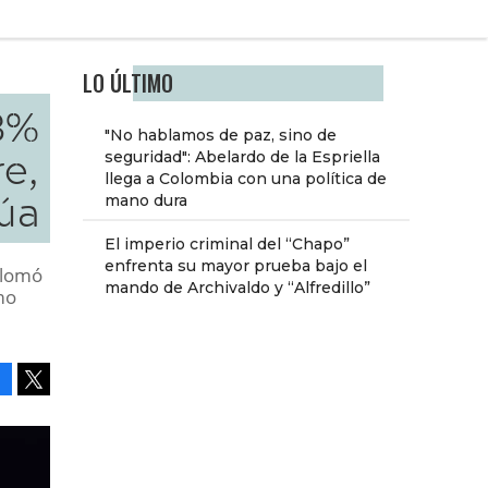
LO ÚLTIMO
13%
"No hablamos de paz, sino de
re,
seguridad": Abelardo de la Espriella
llega a Colombia con una política de
úa
mano dura
El imperio criminal del “Chapo”
enfrenta su mayor prueba bajo el
splomó
mando de Archivaldo y “Alfredillo”
mo
Facebook
Tweet