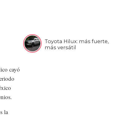
Toyota Hilux: más fuerte,
más versátil
ico cayó
eriodo
éxico
enios.
s la