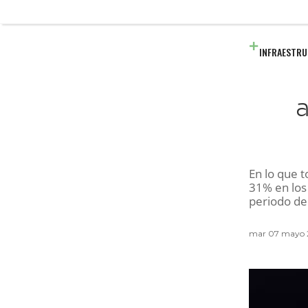
INFRAESTR
a
En lo que t
31% en los
periodo de
mar 07 mayo 