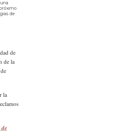
 una
l próximo
gias de
udad de
n de la
 de
r la
 reclamos
 de