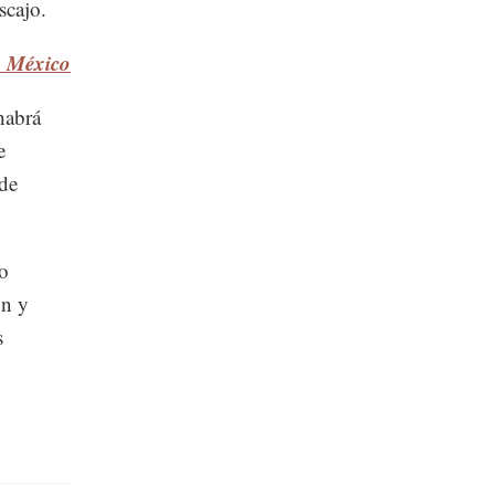
scajo.
n México
habrá
e
 de
o
ón y
s