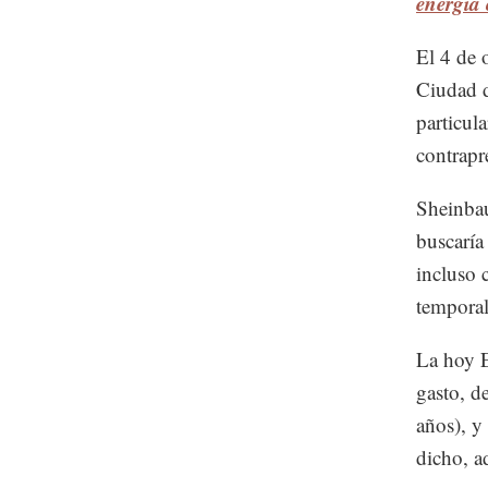
energía
El 4 de 
Ciudad d
particul
contrapr
Sheinbau
buscaría 
incluso 
temporal
La hoy E
gasto, d
años), y
dicho, a