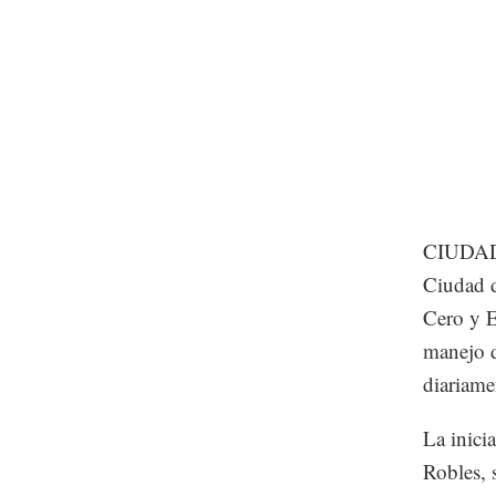
CIUDAD 
Ciudad d
Cero y E
manejo d
diariame
La inici
Robles, 