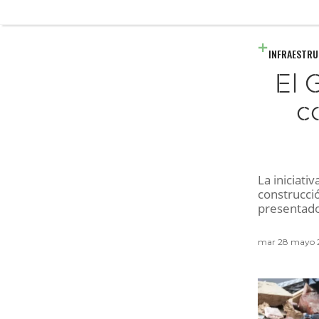
INFRAESTR
El 
c
La iniciati
construcci
presentado
mar 28 mayo 2