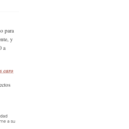
o para
nte, y
0 a
s caro
ectos
idad
rme a su