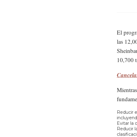
El prog
las 12,0
Sheinbau
10,700 t
Cancela
Mientras
fundamen
Reducir e
incluyend
Evitar la
Reducir l
clasificac