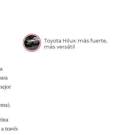
Toyota Hilux: más fuerte,
más versátil
a
sura
mejor
ema).
rina
a través