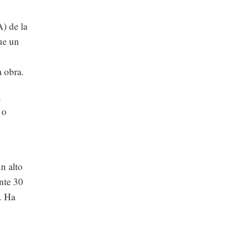
A) de la
ue un
a obra.
n
 o
n alto
nte 30
. Ha