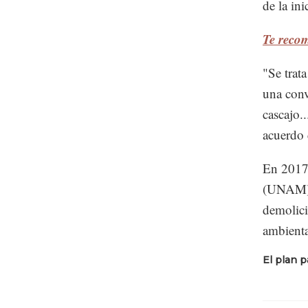
de la ini
Te reco
"Se trat
una conv
cascajo.
acuerdo 
En 2017
(UNAM) c
demolici
ambienta
El plan p