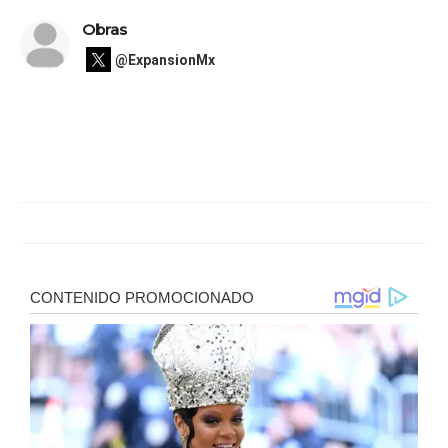
Obras
@ExpansionMx