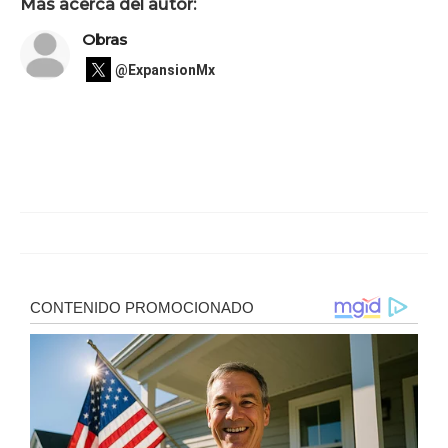
Más acerca del autor:
Obras
@ExpansionMx