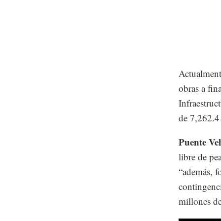
Actualmente
obras a fin
Infraestru
de 7,262.4
Puente Ve
libre de pe
“además, fo
contingenci
millones de