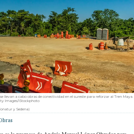
se llevan a cabo obras de conectividad en el sureste para reforzar al Tren Maya.
etty Images/iStockphoto
 Fonatur y Sedena)
Obras
ya es la promesa de Andrés Manuel López Obrador para