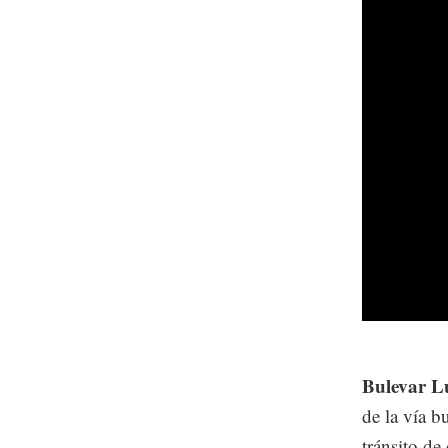
Bulevar L
de la vía b
tránsito de