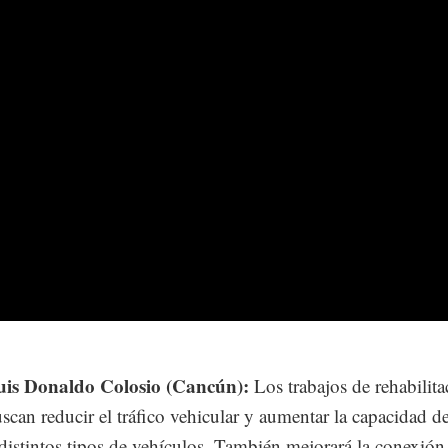
uis Donaldo Colosio (Cancún):
Los trabajos de rehabilit
uscan reducir el tráfico vehicular y aumentar la capacidad d
 distintos tipos de vehículos. También mejorará la conexión