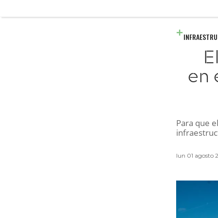
INFRAESTR
E
en 
Para que e
infraestruc
lun 01 agosto