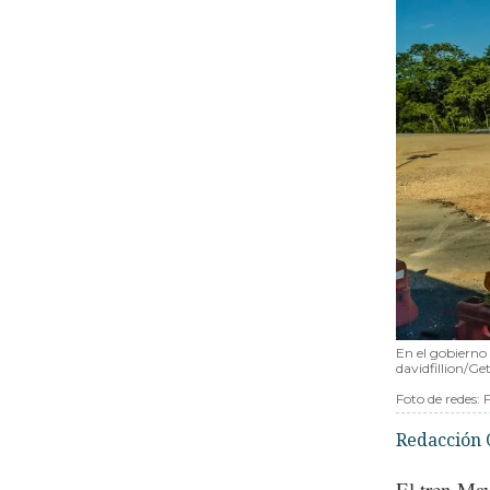
En el gobierno 
davidfillion/G
Foto de redes:
Redacción 
El tren Ma