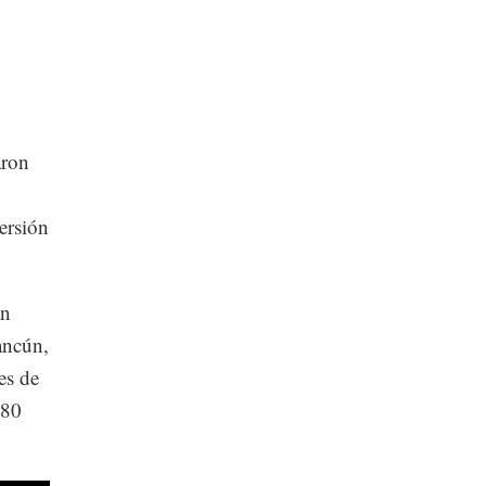
aron
ersión
án
ancún,
es de
580