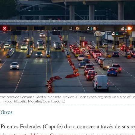
acaciones de Semana Santa la caseta México-Cuernavaca registró una alta aflu
.
(Foto: Rogelio Morales/Cuartoscuro)
Obras
uentes Federales (Capufe) dio a conocer a través de sus r