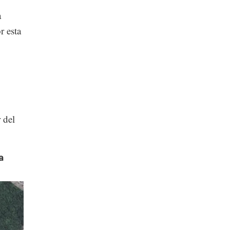
a
r esta
 del
a