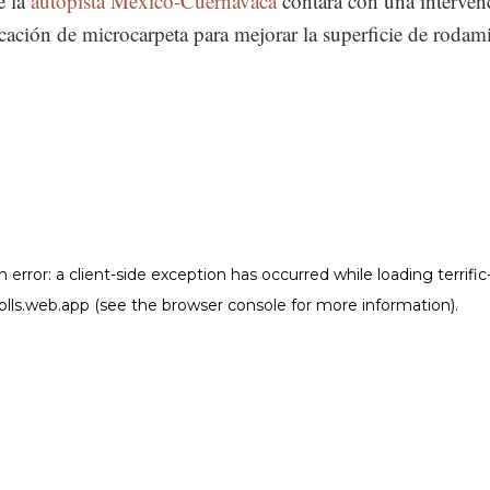
e la
autopista México-Cuernavaca
contará con una interven
cación de microcarpeta para mejorar la superficie de rodam