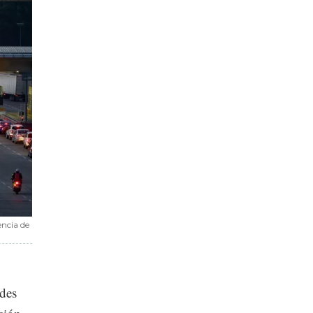
encia de
edes