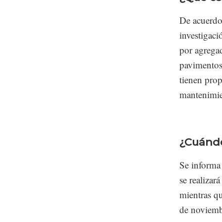
De acuerdo
investigaci
por agregad
pavimentos 
tienen prop
mantenimie
¿Cuándo
Se informa 
se realizar
mientras q
de noviemb