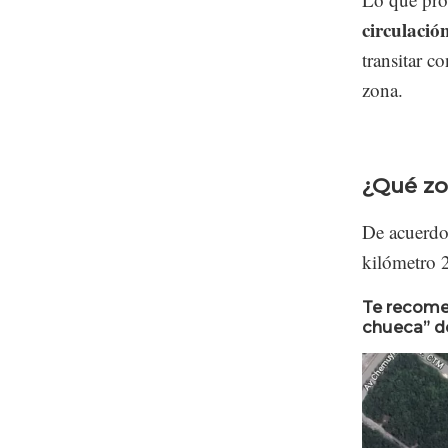
circulació
transitar c
zona.
¿Qué zo
De acuerdo 
kilómetro 
Te recomen
chueca” d