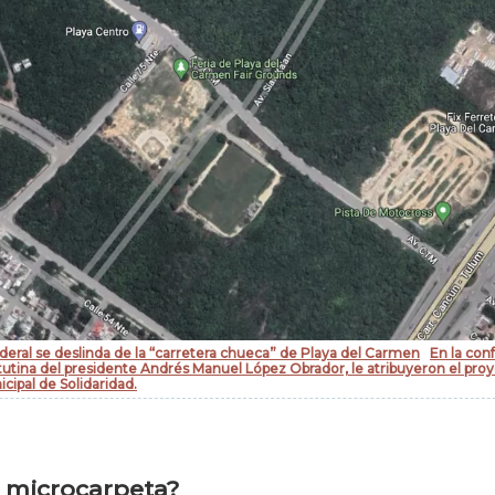
deral se deslinda de la “carretera chueca” de Playa del Carmen
En la con
utina del presidente Andrés Manuel López Obrador, le atribuyeron el proy
cipal de Solidaridad.
 microcarpeta?