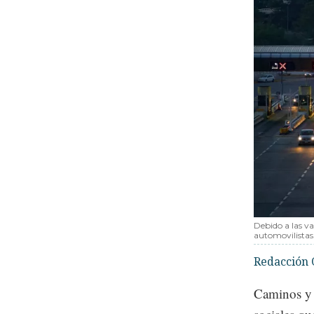
Debido a las v
automovilistas
Redacción 
Caminos y P