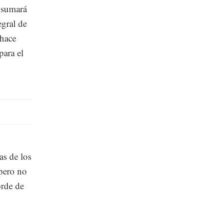
e sumará
egral de
 hace
para el
as de los
 pero no
orde de