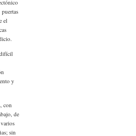
ectónico
, puertas
e el
cas
dicio.
ifícil
ón
iento y
s, con
abajo, de
 varios
as; sin