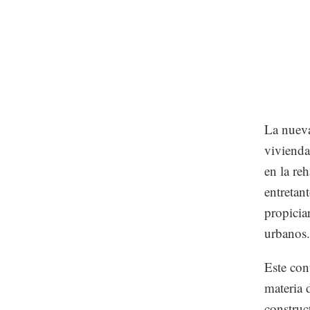
La nueva
vivienda
en la re
entretant
propicia
urbanos.
Este con
materia 
construct