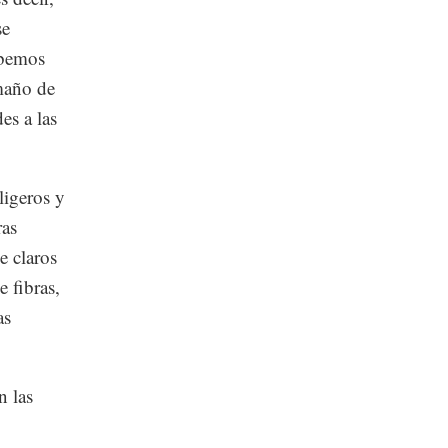
se
ebemos
amaño de
es a las
ligeros y
ras
e claros
e fibras,
as
n las