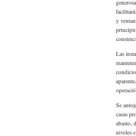
generosa
facilita
y ventan
principio
construc
Las inst
mantenim
condicio
aparente
operació
Se antoj
casas pr
abasto, 
niveles 