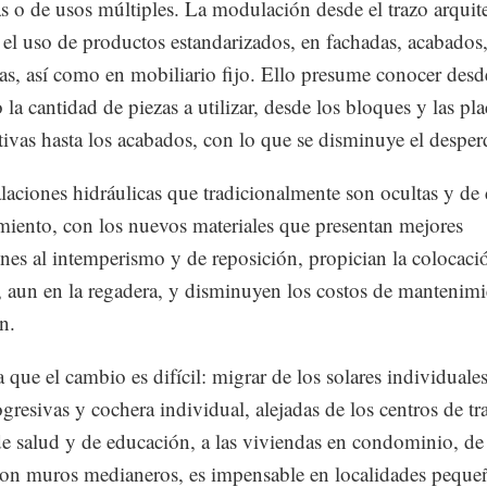
s o de usos múltiples. La modulación desde el trazo arquit
rá el uso de productos estandarizados, en fachadas, acabados
as, así como en mobiliario fijo. Ello presume conocer desd
 la cantidad de piezas a utilizar, desde los bloques y las pla
tivas hasta los acabados, con lo que se disminuye el desper
alaciones hidráulicas que tradicionalmente son ocultas y de d
iento, con los nuevos materiales que presentan mejores
nes al intemperismo y de reposición, propician la colocaci
, aun en la regadera, y disminuyen los costos de mantenim
n.
a que el cambio es difícil: migrar de los solares individuale
ogresivas y cochera individual, alejadas de los centros de tr
de salud y de educación, a las viviendas en condominio, de
con muros medianeros, es impensable en localidades pequeñ