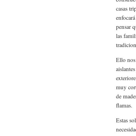
casas tr
enfocará
pensar q
las famil
tradicio
Ello nos
aislante
exterior
muy cort
de mader
flamas.
Estas so
necesida