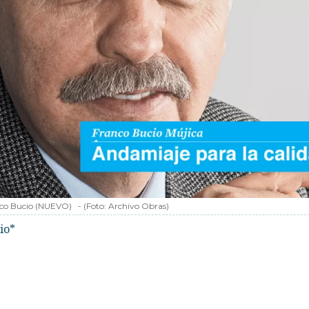
co Bucio (NUEVO)
-
(Foto:
Archivo Obras
)
io*