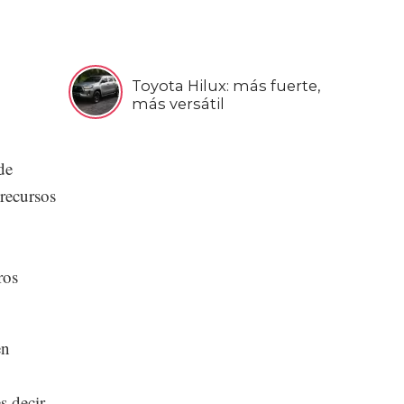
Toyota Hilux: más fuerte,
más versátil
de
recursos
ros
en
s decir,