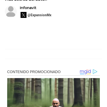
Infonavit
@ExpansionMx