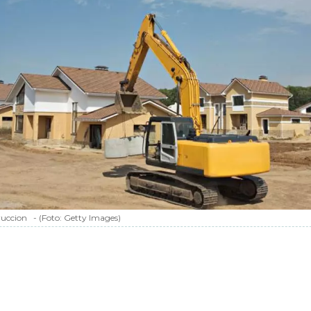
ruccion
-
(Foto:
Getty Images
)