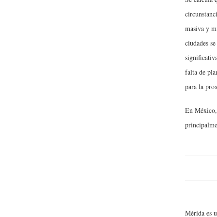
circunstanc
masiva y mi
ciudades se
significati
falta de pl
para la pro
En México, 
principalme
Mérida es u