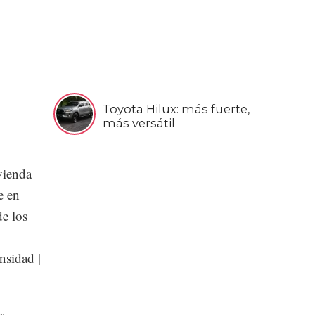
Toyota Hilux: más fuerte,
más versátil
vienda
e en
de los
nsidad |
n,