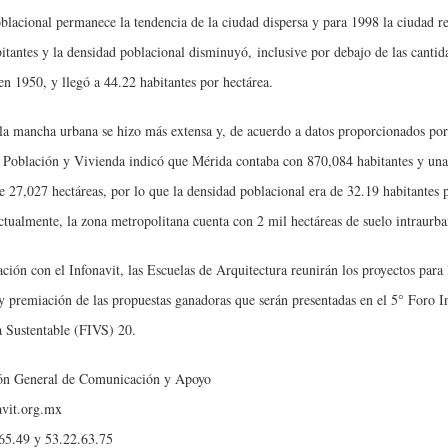
blacional permanece la tendencia de la ciudad dispersa y para 1998 la ciudad r
itantes y la densidad poblacional disminuyó, inclusive por debajo de las cantid
 en 1950, y llegó a 44.22 habitantes por hectárea.
la mancha urbana se hizo más extensa y, de acuerdo a datos proporcionados po
 Población y Vivienda indicó que Mérida contaba con 870,084 habitantes y una
 de 27,027 hectáreas, por lo que la densidad poblacional era de 32.19 habitantes 
ctualmente, la zona metropolitana cuenta con 2 mil hectáreas de suelo intraurba
ción con el Infonavit, las Escuelas de Arquitectura reunirán los proyectos para 
y premiación de las propuestas ganadoras que serán presentadas en el 5° Foro I
 Sustentable (FIVS) 20.
ón General de Comunicación y Apoyo
vit.org.mx
65.49 y 53.22.63.75