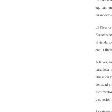
equipamient
un modelo e
El Director
Escuelas de
vivienda so
con la fina
A la vez, l
para determ
ubicación y
densidad y 
usos mixtos
y cohesión 
Se calcula 