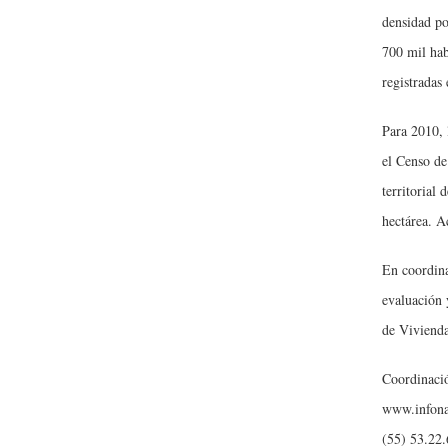
densidad po
700 mil hab
registradas
Para 2010, 
el Censo de
territorial
hectárea. A
En coordina
evaluación 
de Vivienda
Coordinaci
www.infona
(55) 53.22.