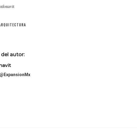
nfonavit
ARQUITECTURA
del autor:
navit
@ExpansionMx