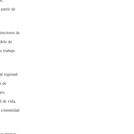
 partir de
irectores de
odelo de
e trabajo
al regional
s de
nes,
d de vida,
o, comunidad
las nuevas