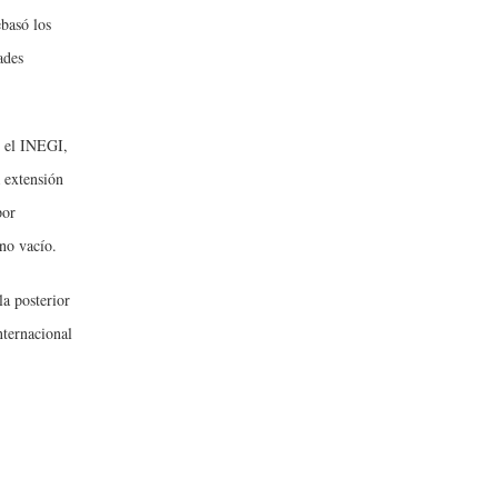
ebasó los
ades
r el INEGI,
 extensión
por
no vacío.
la posterior
nternacional