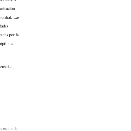
unicación
mordial. Las
dades
tadas por la
 óptimas
ensidad,
mento en la