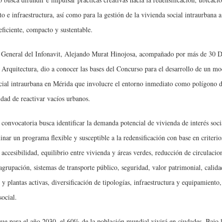
o e infraestructura, así como para la gestión de la vivienda social intraurbana a
ficiente, compacto y sustentable.
 General del Infonavit, Alejando Murat Hinojosa, acompañado por más de 30 D
 Arquitectura, dio a conocer las bases del Concurso para el desarrollo de un m
cial intraurbana en Mérida que involucre el entorno inmediato como polígono d
lidad de reactivar vacíos urbanos.
a convocatoria busca identificar la demanda potencial de vivienda de interés soci
inar un programa flexible y susceptible a la redensificación con base en criterio
 accesibilidad, equilibrio entre vivienda y áreas verdes, reducción de circulacio
agrupación, sistemas de transporte público, seguridad, valor patrimonial, calida
 y plantas activas, diversificación de tipologías, infraestructura y equipamient
social.
que para el año 2030, el 60% de la población mundial vivirá en ciudades. Bajo 