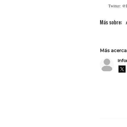
Twitter: @I
Más acerca 
Info