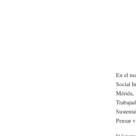
En el ma
Social I
Mérida, 
Trabajad
Sustenta
Pensar v
El Concurso