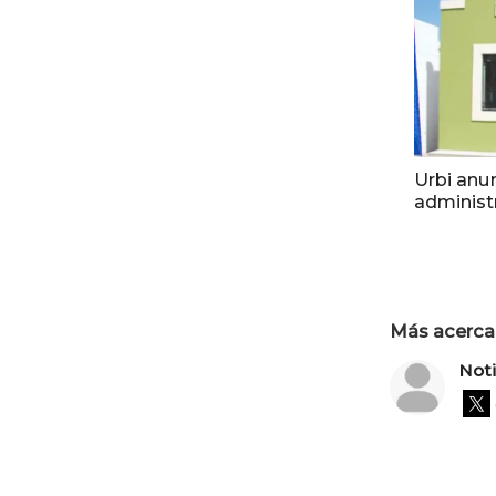
Urbi anu
administ
Más acerca 
Not