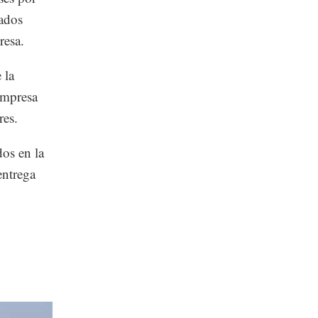
cados
resa.
 la
 empresa
res.
dos en la
entrega