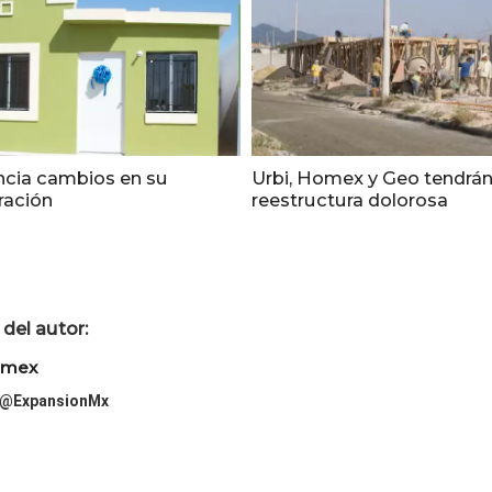
ncia cambios en su
Urbi, Homex y Geo tendrá
ración
reestructura dolorosa
del autor:
imex
@ExpansionMx