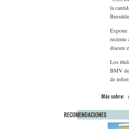
la canti
Bursátil
Expone q
reciente
discute 
Los títu
BMV desd
de infor
RECOMENDACIONES