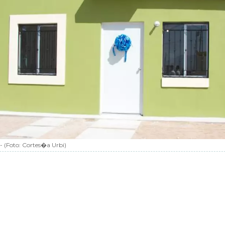
-
(Foto:
Cortes�a Urbi
)