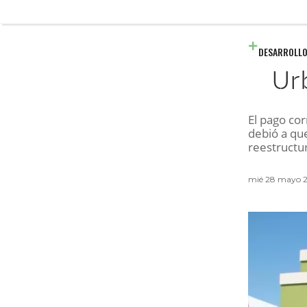
DESARROLLO
Ur
El pago co
debió a qu
reestructu
mié 28 mayo 2