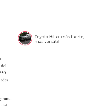
Toyota Hilux: más fuerte,
más versátil
o
 del
 250
dades
rograma
 del