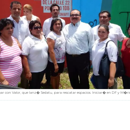
 con Valor, que lanz� Sedatu, para rescatar espacios. Iniciar� en DF y M�ri