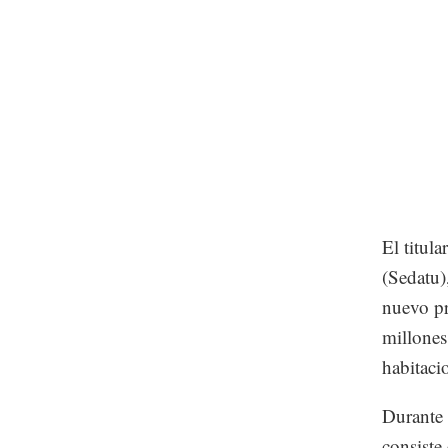
El titula
(Sedatu)
nuevo pr
millones
habitacio
Durante 
consiste