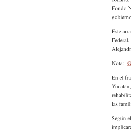
Fondo Na
gobierno
Este arr
Federal,
Alejandr
G
Nota:
En el fr
Yucatán,
rehabili
las famil
Según el
implicar