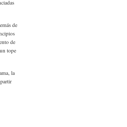
nciadas
demás de
ncipios
ento de
 un tope
ama, la
partir