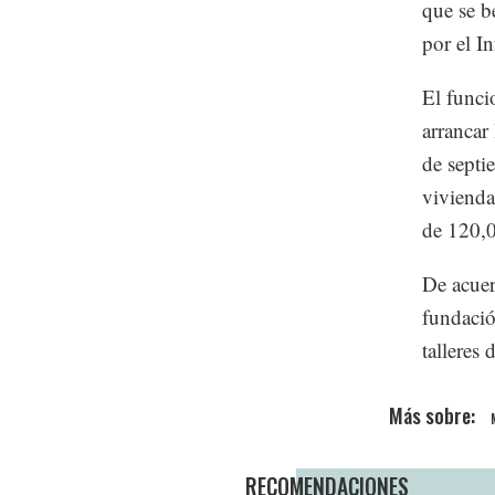
que se b
por el In
El funci
arrancar
de septi
vivienda
de 120,0
De acuer
fundació
talleres
RECOMENDACIONES