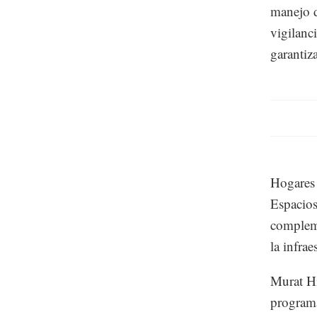
manejo d
vigilanc
garantiz
Hogares 
Espacios
compleme
la infra
Murat Hi
programa