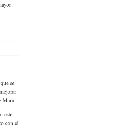
 mayor
 que se
 mejorar
ez Marín.
n este
to con el