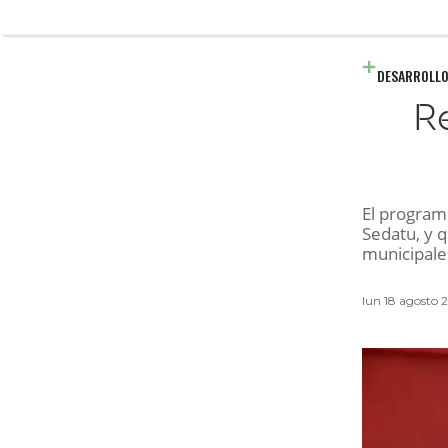
DESARROLLO
R
El program
Sedatu, y q
municipales
lun 18 agosto 