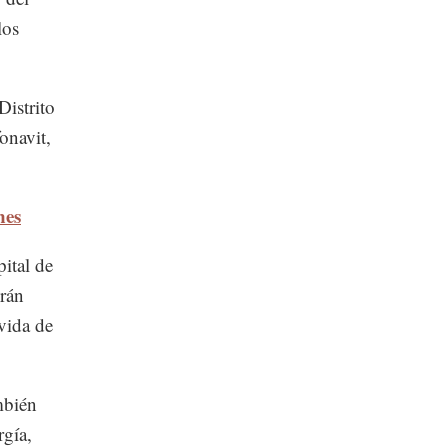
los
Distrito
onavit,
nes
ital de
erán
 vida de
ambién
rgía,