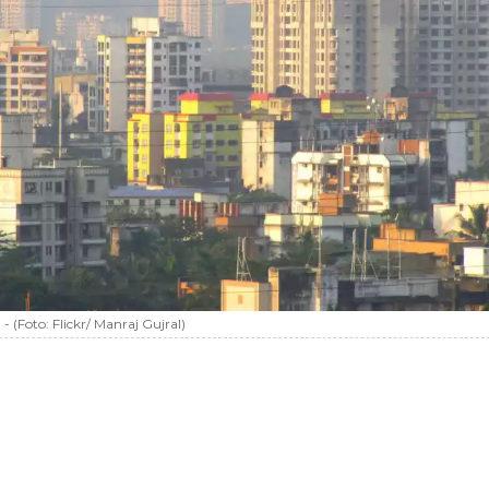
-
(Foto:
Flickr/ Manraj Gujral
)