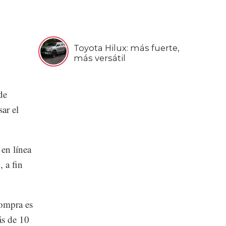
Toyota Hilux: más fuerte,
más versátil
de
ar el
en línea
, a fin
compra es
ás de 10