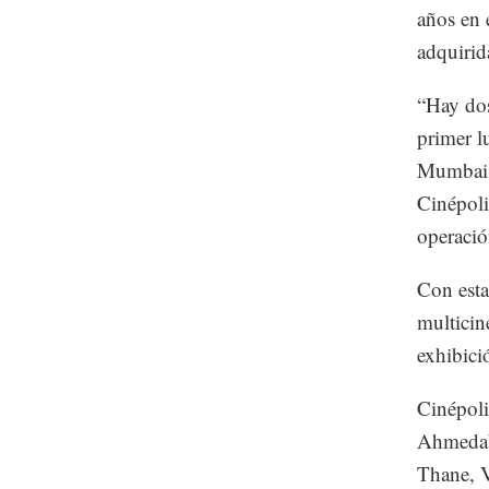
años en 
adquirid
“Hay dos
primer l
Mumbai;
Cinépoli
operació
Con esta
multicin
exhibici
Cinépoli
Ahmedaba
Thane, V