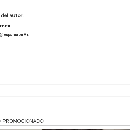
del autor:
imex
@ExpansionMx