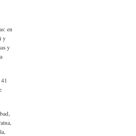
as: en
i y
as y
la
e 41
e
abad,
atna,
la,