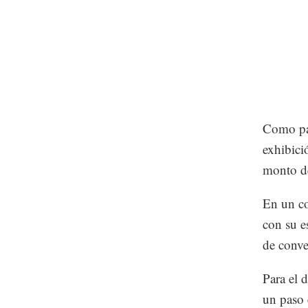
Como par
exhibici
monto d
En un co
con su es
de conve
Para el 
un paso 