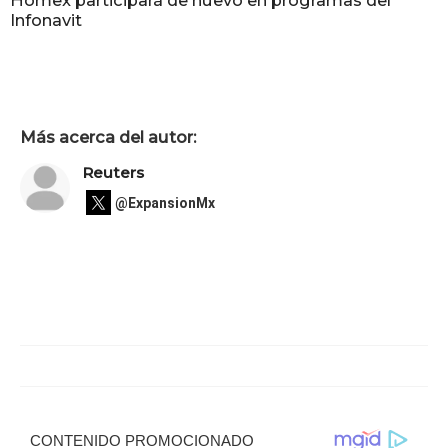
Homex participará de nuevo en programas del
Infonavit
Más acerca del autor:
Reuters
@ExpansionMx