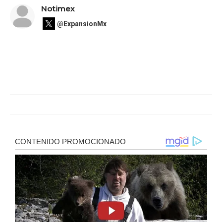
Notimex
@ExpansionMx