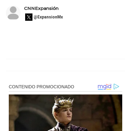
CNNExpansión
@ExpansionMx