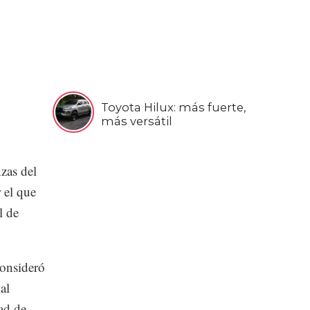
Toyota Hilux: más fuerte,
más versátil
nzas del
 el que
l de
consideró
al
ad de