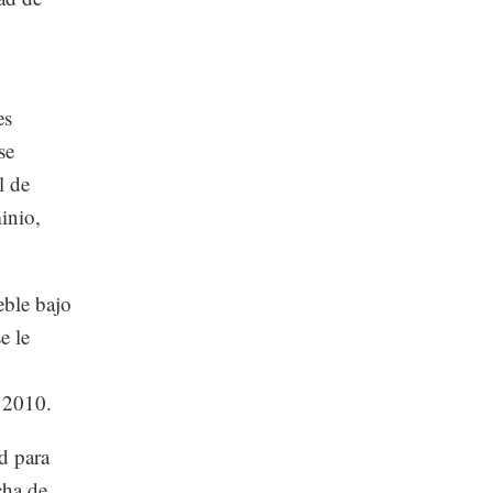
es
se
l de
inio,
eble bajo
e le
e 2010.
ud para
cha de