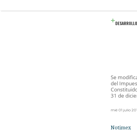
DESARROLLO
Se modific
del Impuest
Constituid
31 de dici
mié 01 julio 2
Notimex