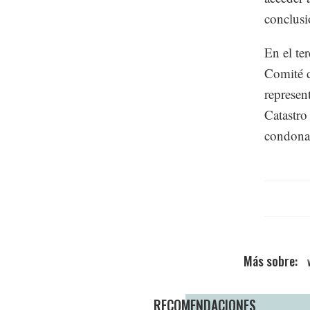
conclusi
En el te
Comité d
represen
Catastro
condonac
RECOMENDACIONES