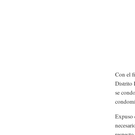
Con el f
Distrito
se condo
condomi
Expuso q
necesari
respecto