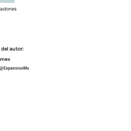
radores
del autor:
imex
@ExpansionMx