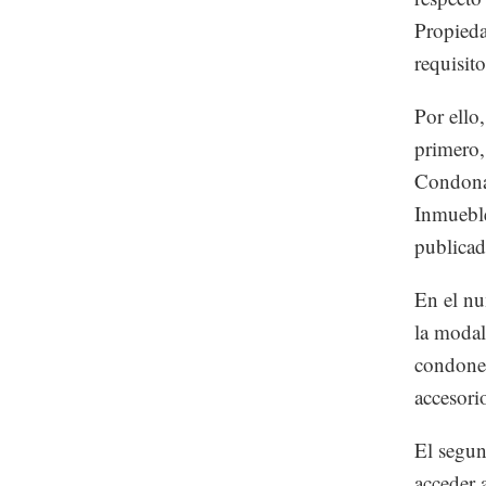
Propieda
requisito
Por ello
primero,
Condona 
Inmuebl
publicad
En el nu
la modal
condonen
accesori
El segun
acceder 