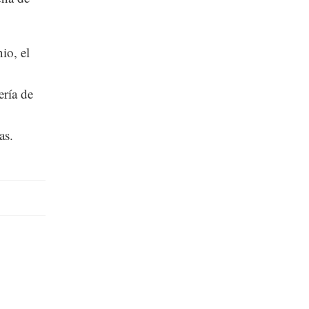
io, el
ería de
as.