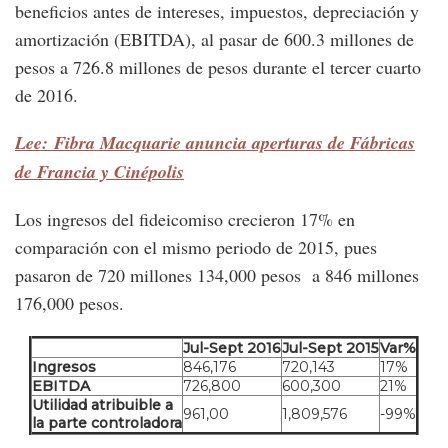
beneficios antes de intereses, impuestos, depreciación y
amortización (EBITDA), al pasar de 600.3 millones de
pesos a 726.8 millones de pesos durante el tercer cuarto
de 2016.
Lee: Fibra Macquarie anuncia aperturas de Fábricas
de Francia y Cinépolis
Los ingresos del fideicomiso crecieron 17% en
comparación con el mismo periodo de 2015, pues
pasaron de 720 millones 134,000 pesos a 846 millones
176,000 pesos.
Jul-Sept 2016
Jul-Sept 2015
Var%
Ingresos
846,176
720,143
17%
EBITDA
726,800
600,300
21%
Utilidad atribuible a
961,00
1,809,576
-99%
la parte controladora