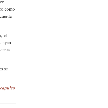
nco
fico como
acuerdo
, el
 Banyan
icanas,
es se
Acapulco