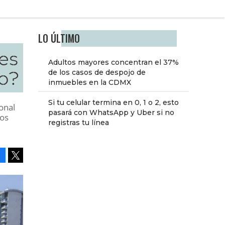
LO ÚLTIMO
es
Adultos mayores concentran el 37%
jo?
de los casos de despojo de
inmuebles en la CDMX
Si tu celular termina en 0, 1 o 2, esto
onal
pasará con WhatsApp y Uber si no
cos
registras tu línea
Facebook
Tweet