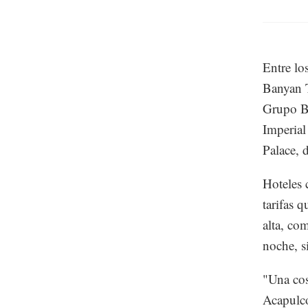
Entre lo
Banyan T
Grupo Br
Imperial
Palace, 
Hoteles 
tarifas 
alta, co
noche, s
"Una cos
Acapulco