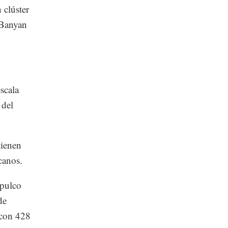
 clúster
e Banyan
scala
 del
tienen
canos.
apulco
de
 con 428