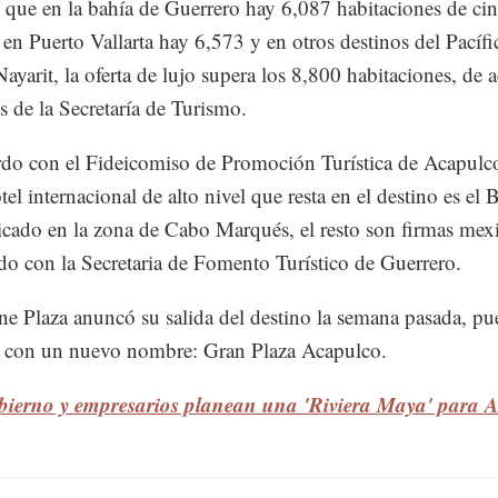
 que en la bahía de Guerrero hay 6,087 habitaciones de ci
s, en Puerto Vallarta hay 6,573 y en otros destinos del Pací
Nayarit, la oferta de lujo supera los 8,800 habitaciones, de 
s de la Secretaría de Turismo.
do con el Fideicomiso de Promoción Turística de Acapulco
tel internacional de alto nivel que resta en el destino es el
icado en la zona de Cabo Marqués, el resto son firmas mex
do con la Secretaria de Fomento Turístico de Guerrero.
e Plaza anuncó su salida del destino la semana pasada, pu
á con un nuevo nombre: Gran Plaza Acapulco.
bierno y empresarios planean una 'Riviera Maya' para 