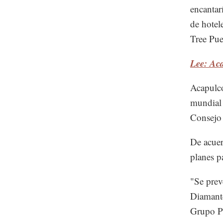
encantar
de hotel
Tree Pue
Lee: Aca
Acapulco
mundial 
Consejo 
De acuer
planes p
"Se prev
Diamante
Grupo Po