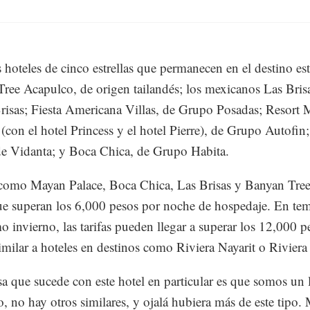
s hoteles de cinco estrellas que permanecen en el destino es
ree Acapulco, de origen tailandés; los mexicanos Las Bris
isas; Fiesta Americana Villas, de Grupo Posadas; Resort
 (con el hotel Princess y el hotel Pierre), de Grupo Autofi
de Vidanta; y Boca Chica, de Grupo Habita.
como Mayan Palace, Boca Chica, Las Brisas y Banyan Tree
que superan los 6,000 pesos por noche de hospedaje. En te
mo invierno, las tarifas pueden llegar a superar los 12,000 p
imilar a hoteles en destinos como Riviera Nayarit o Rivier
a que sucede con este hotel en particular es que somos un 
, no hay otros similares, y ojalá hubiera más de este tipo.