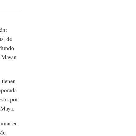
tán:
as, de
 Mundo
n; Mayan
 tienen
mporada
esos por
a Maya.
lunar en
 Me