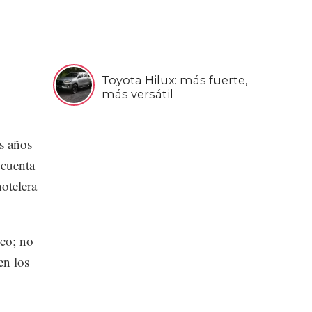
Toyota Hilux: más fuerte,
más versátil
os años
 cuenta
hotelera
sco; no
en los