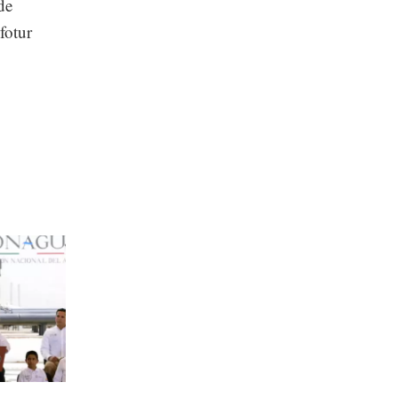
de
fotur