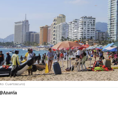
oto:
Cuartoscuro
)
@Anavia