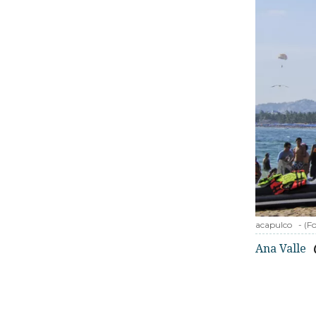
acapulco
-
(F
Ana Valle