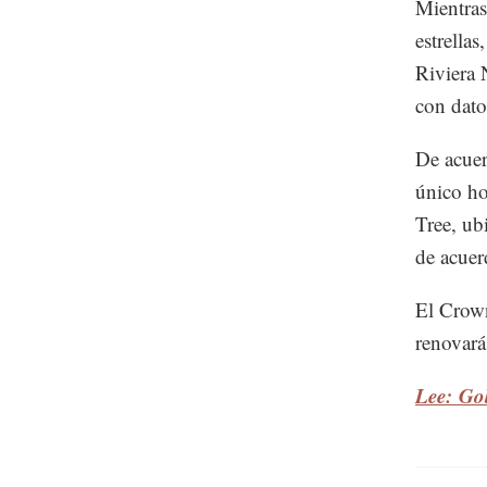
Mientras
estrella
Riviera 
con dato
De acuer
único ho
Tree, ub
de acuer
El Crown
renovar
Lee: Go