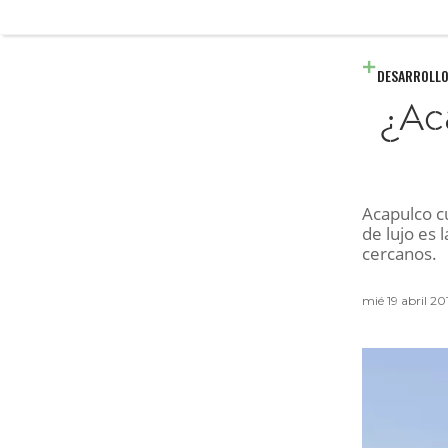
DESARROLLO
¿Ac
Acapulco c
de lujo es 
cercanos.
mié 19 abril 2