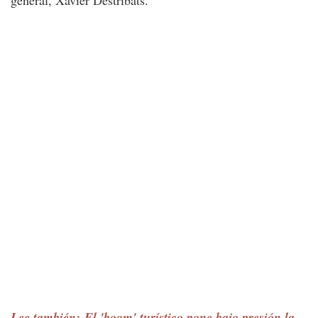
general, Xavier Destribats.
Lee también: El 'boom' turístico pone bajo presión la