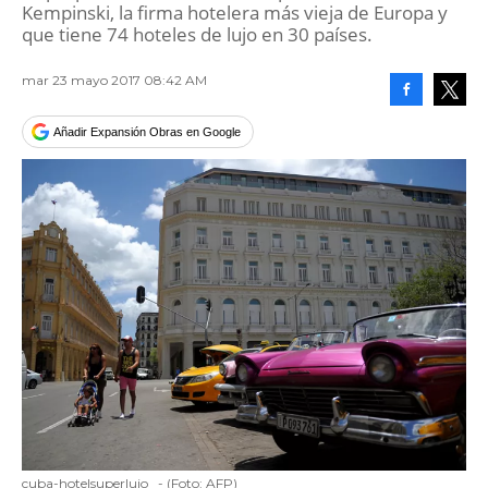
Kempinski, la firma hotelera más vieja de Europa y
que tiene 74 hoteles de lujo en 30 países.
mar 23 mayo 2017 08:42 AM
Facebook
Tweet
Añadir Expansión Obras en Google
cuba-hotelsuperlujo
-
(Foto:
AFP
)