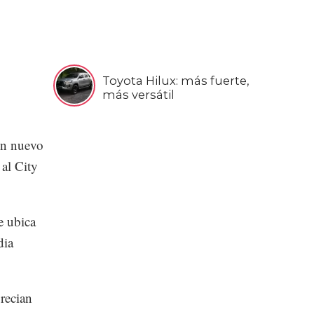
Toyota Hilux: más fuerte,
más versátil
un nuevo
 al City
e ubica
dia
recian