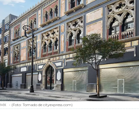
CDMX
-
(Foto:
Tomado de cityexpress.com
)