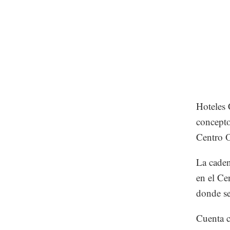
Hoteles 
concepto
Centro O
La caden
en el Ce
donde se
Cuenta c