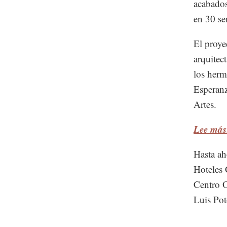
acabados
en 30 sen
El proye
arquitec
los herm
Esperanz
Artes.
Lee más:
Hasta ah
Hoteles 
Centro O
Luis Pot