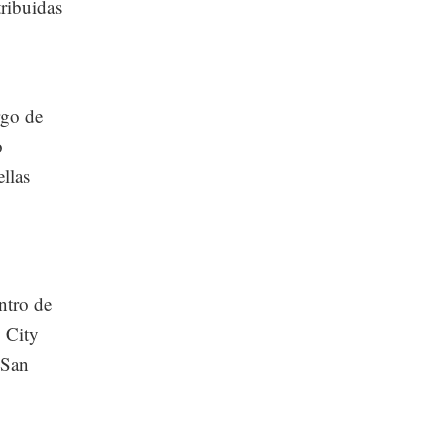
tribuidas
rgo de
o
ellas
ntro de
 City
 San