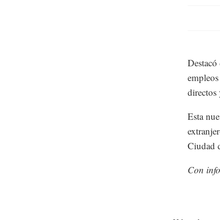
Destacó
empleos 
directos
Esta nue
extranje
Ciudad d
Con inf