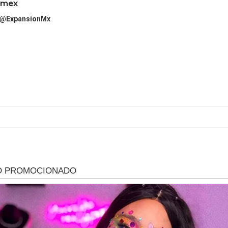
imex
@ExpansionMx