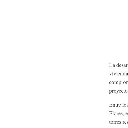
La desar
vivienda
comprome
proyecto
Entre lo
Flores, 
torres r