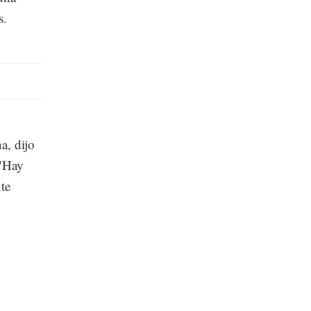
s.
a, dijo
 "Hay
te