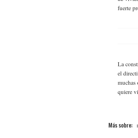
fuerte p
La const
el direc
muchas o
quiere vi