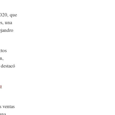
2020, que
es, una
ejandro
ctos
n,
 destacó
a
s ventas
 una