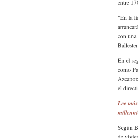
entre 17
"En la l
arrancar
con una 
Balleste
En el se
como Par
Azcapotz
el direct
Lee más
millenni
Según Ba
de vivie