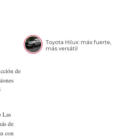
Toyota Hilux: más fuerte,
más versátil
ucción de
siones
5
o Las
más de
an con