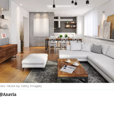
Foto:
iStock by Getty Images
)
@Anavia