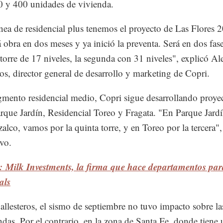
0 y 400 unidades de vivienda.
ínea de residencial plus tenemos el proyecto de Las Flores 
á obra en dos meses y ya inició la preventa. Será en dos fas
torre de 17 niveles, la segunda con 31 niveles", explicó Al
ros, director general de desarrollo y marketing de Copri.
gmento residencial medio, Copri sigue desarrollando proye
que Jardín, Residencial Toreo y Fragata. "En Parque Jardí
alco, vamos por la quinta torre, y en Toreo por la tercera",
ivo.
: Milk Investments, la firma que hace departamentos par
als
llesteros, el sismo de septiembre no tuvo impacto sobre la
ndas. Por el contrario, en la zona de Santa Fe, donde tiene