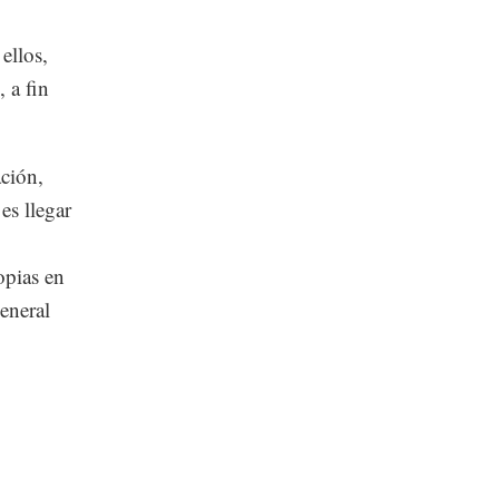
ellos,
 a fin
ación,
es llegar
opias en
general