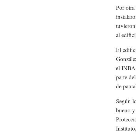
Por otra
instalar
tuvieron
al edifi
El edifi
Gonzále
el INBA p
parte de
de panta
Según los
bueno y
Protecció
Instituto