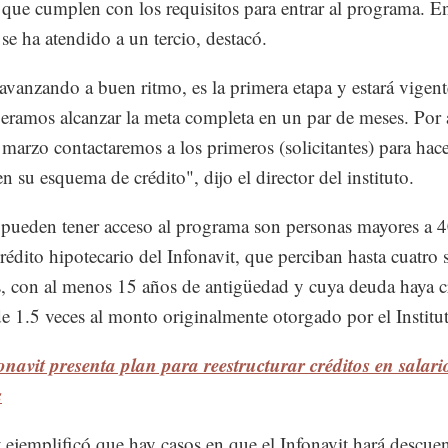
o que cumplen con los requisitos para entrar al programa. En
se ha atendido a un tercio, destacó.
vanzando a buen ritmo, es la primera etapa y estará vigent
eramos alcanzar la meta completa en un par de meses. Por 
e marzo contactaremos a los primeros (solicitantes) para hace
n su esquema de crédito", dijo el director del instituto.
pueden tener acceso al programa son personas mayores a 4
rédito hipotecario del Infonavit, que perciban hasta cuatro s
 con al menos 15 años de antigüedad y cuya deuda haya c
e 1.5 veces al monto originalmente otorgado por el Institu
onavit presenta plan para reestructurar créditos en salari
s
 ejemplificó que hay casos en que el Infonavit hará descue