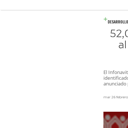
DESARROLLO
52,
al
El Infonavi
identifica
anunciado 
mar 26 febrer