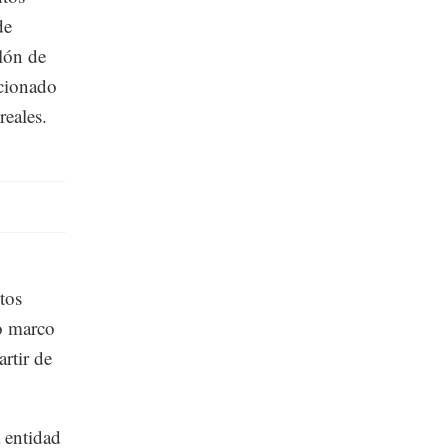
de
lón de
acionado
reales.
tos
vo marco
rtir de
a entidad