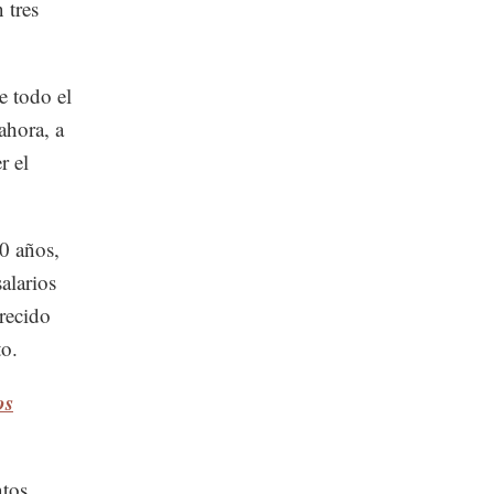
 tres
e todo el
ahora, a
r el
0 años,
alarios
recido
to.
os
ntos