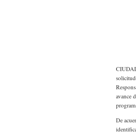
CIUDAD 
solicitu
Responsa
avance d
program
De acuer
identifi