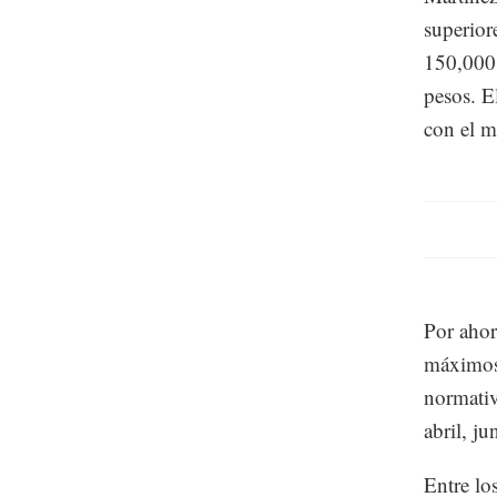
superior
150,000 
pesos. E
con el me
Por ahor
máximos 
normativ
abril, ju
Entre los