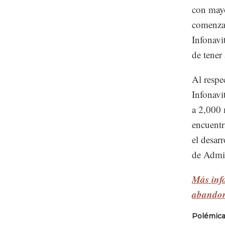
con mayo
comenzará
Infonavi
de tener 
Al respe
Infonavi
a 2,000 
encuentr
el desar
de Admin
Más info
abando
Polémica