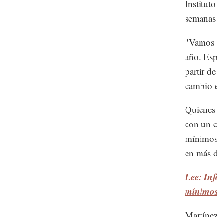
Institut
semanas 
"Vamos a
año. Esp
partir d
cambio e
Quienes 
con un c
mínimos,
en más d
Lee: Inf
mínimo
Martínez