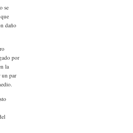
o se
, que
ron daño
ro
gado por
en la
r un par
medio.
sto
del