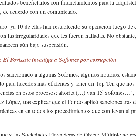
reditados beneficiarios con financiamientos para la adquisic
, de acuerdo con un comunicado.
laró, ya 10 de ellas han restablecido su operación luego de
ron las irregularidades que les fueron halladas. No obstante
manecen aún bajo suspensión.
 El Fovissste investiga a Sofomes por corrupción
os sancionado a algunas Sofomes, algunos notarios, estam
do para hacerlos más eficientes y tener un Top Ten que nos
iencias en estos procesos; ahorita (…) van 15 Sofomes…", 
z López, tras explicar que el Fondo aplicó sanciones tras d
rácticas en en todos los procedimientos que conllevan al p
ue si las Sociedades Financieras de Objeto Múltiple no re