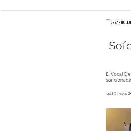
DESARROLLO
Sofo
El Vocal Ej
sancionada
jue 30 mayo 2