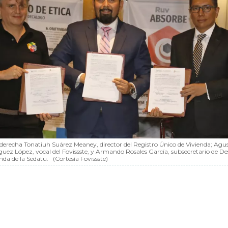
 derecha Tonatiuh Suárez Meaney, director del Registro Único de Vivienda; Agu
uez López, vocal del Fovissste, y Armando Rosales García, subsecretario de De
nda de la Sedatu.
(Cortesía Fovissste)