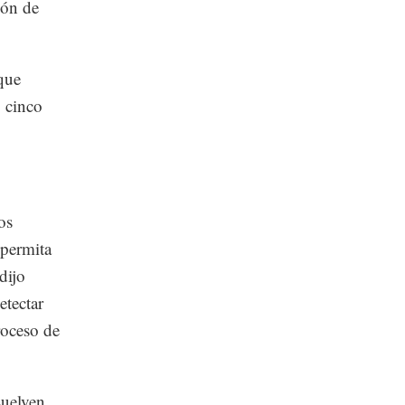
ión de
 que
, cinco
os
 permita
dijo
etectar
roceso de
suelven