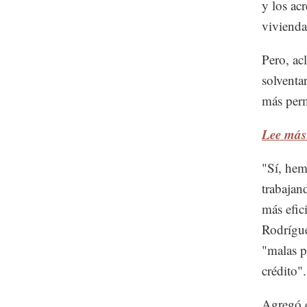
y los ac
vivienda
Pero, ac
solventa
más per
Lee más:
"Sí, hem
trabajan
más efic
Rodrígue
"malas p
crédito".
Agregó q