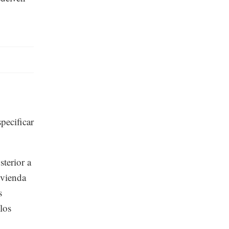
pecificar
sterior a
ivienda
s
los