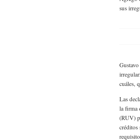
sus irreg
Gustavo 
irregula
cuáles, 
Las decl
la firma
(RUV) pa
créditos
requisit