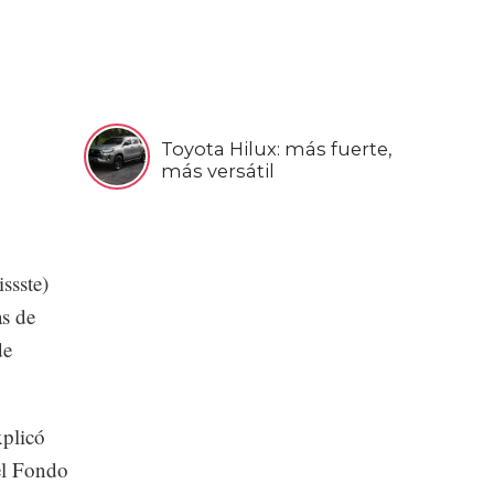
Toyota Hilux: más fuerte,
más versátil
ssste)
as de
de
xplicó
el Fondo