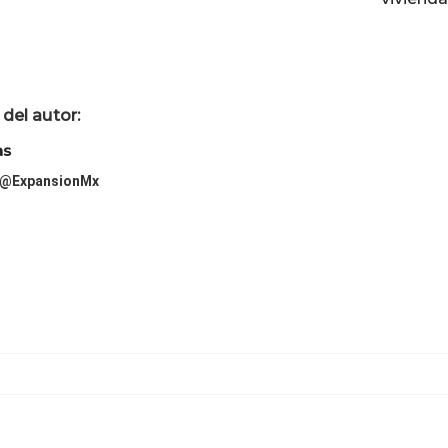
del autor:
as
@ExpansionMx