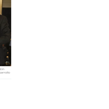
stín
sarrollo