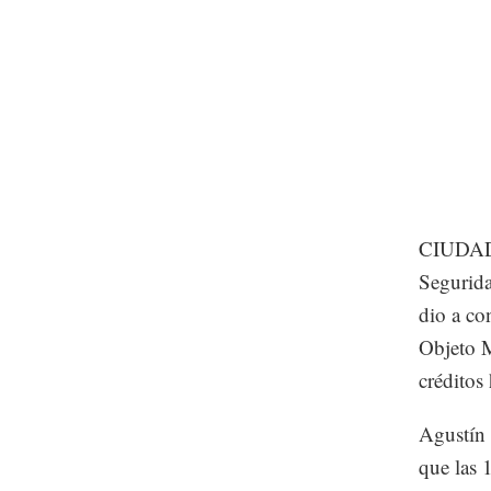
CIUDAD 
Segurida
dio a co
Objeto M
créditos 
Agustín 
que las 