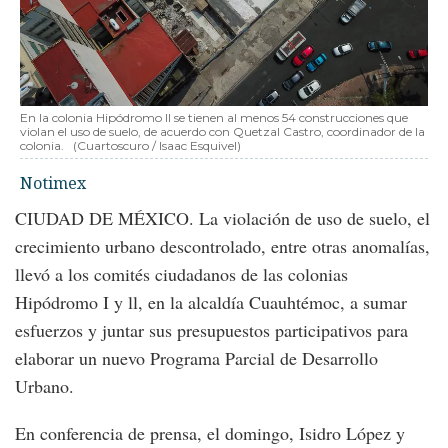
En la colonia Hipódromo ll se tienen al menos 54 construcciones que
violan el uso de suelo, de acuerdo con Quetzal Castro, coordinador de la
colonia.
(Cuartoscuro / Isaac Esquivel)
Notimex
CIUDAD DE MÉXICO. La violación de uso de suelo, el
crecimiento urbano descontrolado, entre otras anomalías,
llevó a los comités ciudadanos de las colonias
Hipódromo I y ll, en la alcaldía Cuauhtémoc, a sumar
esfuerzos y juntar sus presupuestos participativos para
elaborar un nuevo Programa Parcial de Desarrollo
Urbano.
En conferencia de prensa, el domingo, Isidro López y