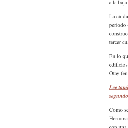
a la baj
La ciuda
periodo 
construc
tercer c
En lo qu
edificio
Otay (en
Lee tam
segundo 
Como seg
Hermosil
con una 