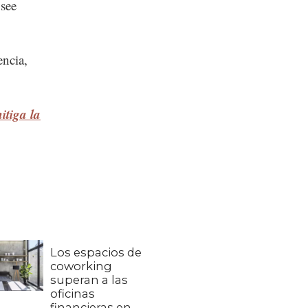
osee
encia,
itiga la
Los espacios de
coworking
superan a las
oficinas
financieras en