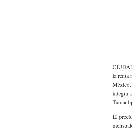
CIUDAD 
la renta
México, 
integra 
Tamaulip
El preci
mensuale