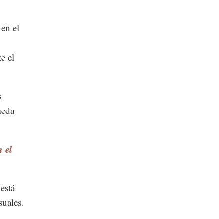
en el
e el
s
meda
 el
está
uales,