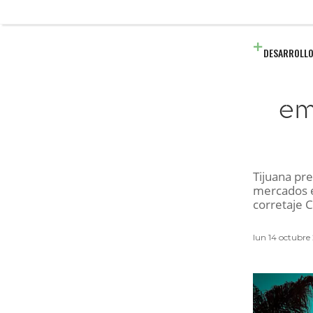
DESARROLLO
em
Tijuana pr
mercados e
corretaje 
lun 14 octubre