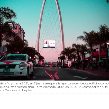
 del año y hacia 2021, en Tijuana se espera la apertura de nuevos edificios como
ijuana (este mismo año); Torre Alameda Otay (en 2020) y Cosmopolitan City
ara Zandoval / Unsplash)