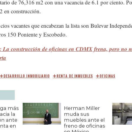
tario de 76,316 m2 con una vacancia de 6.1 por ciento. P
 en construcción.
icios vacantes que encabezan la lista son Bulevar Independ
os 150 Poniente y Escobedo.
: La construcción de oficinas en CDMX frena, pero no m
rta
DESARROLLO INMOBILIARIO
RENTA DE INMUEBLES
OFICINAS
rga más
Herman Miller
acia la
muda sus
ón ante
muebles ante el
enta en
freno de oficinas
en México