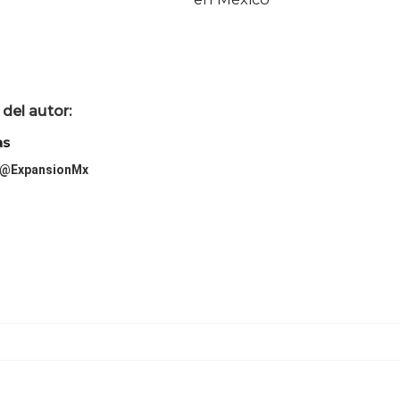
del autor:
as
@ExpansionMx