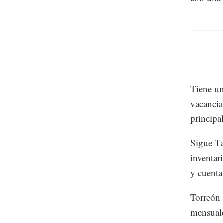
Tiene un
vacancia
principa
Sigue Ta
inventar
y cuenta
Torreón 
mensuale