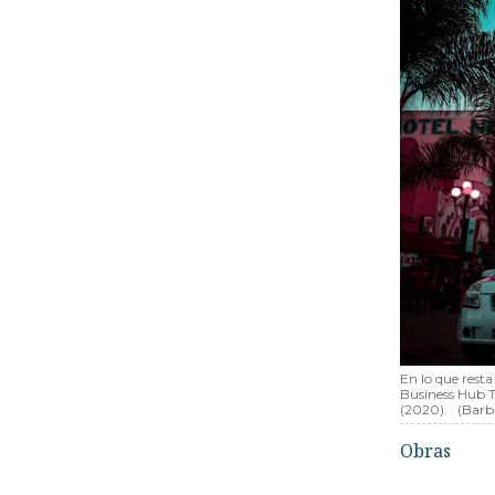
En lo que resta
Business Hub T
(2020).
(Barb
Obras