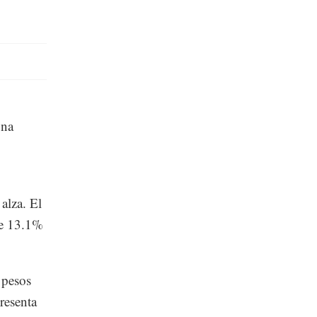
una
alza. El
de 13.1%
 pesos
resenta