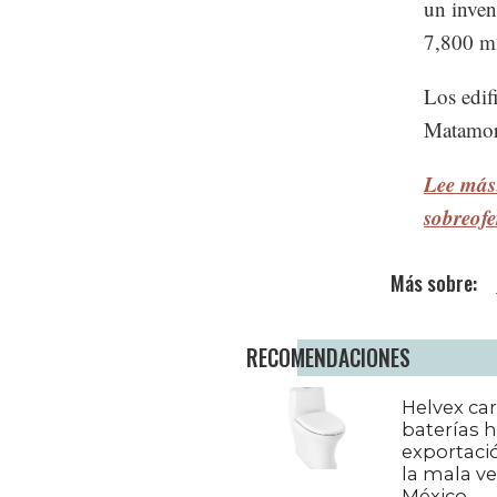
un inven
7,800 m2
Los edif
Matamor
Lee más
sobreofe
RECOMENDACIONES
Helvex ca
baterías h
exportaci
la mala v
México