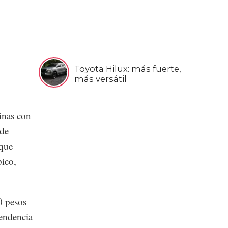
Toyota Hilux: más fuerte,
más versátil
inas con
 de
 que
pico,
0 pesos
tendencia