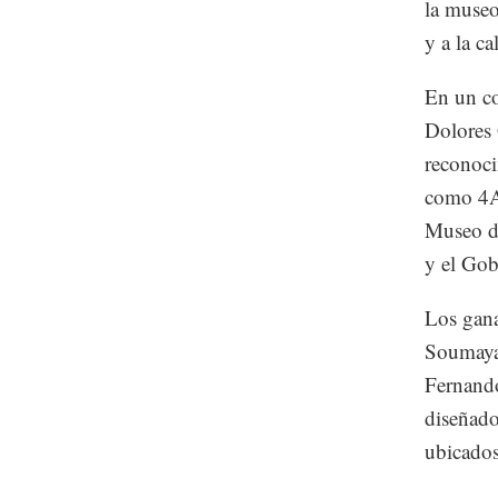
la museo
y a la ca
En un co
Dolores 
reconoci
como 4A 
Museo d
y el Gob
Los gana
Soumaya,
Fernando
diseñado
ubicados