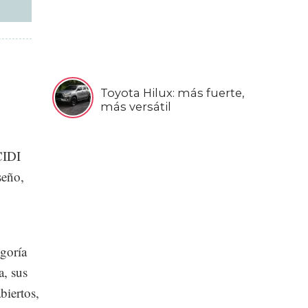
Toyota Hilux: más fuerte,
más versátil
CIDI
seño,
egoría
a, sus
biertos,