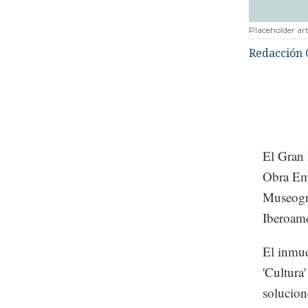
Placeholder art
Redacción 
El Gran
Obra Emb
Museogra
Iberoame
El inmue
'Cultura
solucion