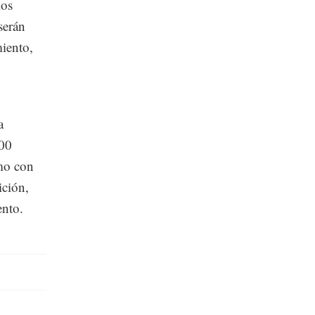
los
serán
iento,
a
000
omo con
ición,
ento.