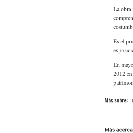
La obra 
comprend
costumbr
Es el pr
exposici
En mayo 
2012 en 
patrimon
Más acerca 