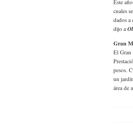
Este año
cuales s
dados a 
O
dijo a
Gran M
El Gran 
Prestaci
pesos. C
un jardí
área de a