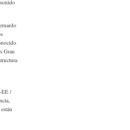
 sonido
ernardo
os
conocido
es Gran
tructura
-EE /
ncia,
 están