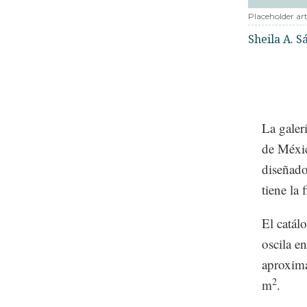
Placeholder art
Sheila A. 
La galer
de Méxic
diseñado
tiene la
El catál
oscila e
aproxim
2
m
.