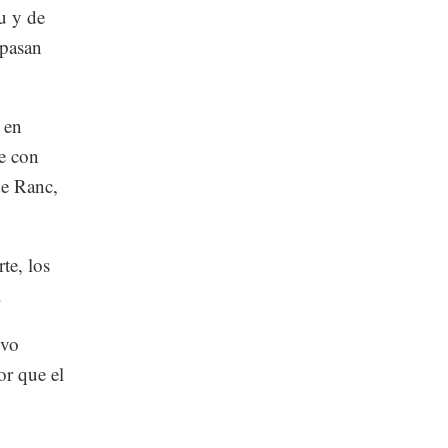
u y de
 pasan
 en
e con
de Ranc,
te, los
.
ivo
or que el