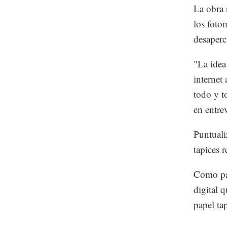
La obra 
los foto
desaperc
"La idea
internet
todo y t
en entre
Puntuali
tapices 
Como par
digital 
papel ta