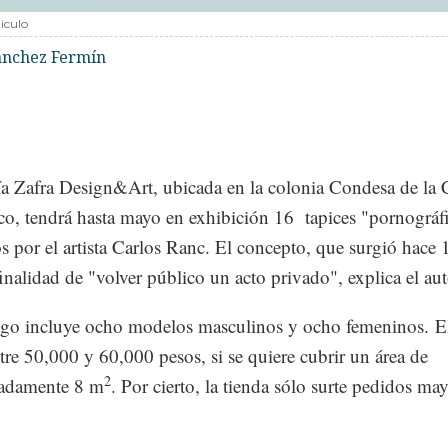
iculo
Sánchez Fermín
ía Zafra Design&Art, ubicada en la colonia Condesa de la
o, tendrá hasta mayo en exhibición 16 tapices "pornográf
s por el artista Carlos Ranc. El concepto, que surgió hace 
 finalidad de "volver público un acto privado", explica el au
ogo incluye ocho modelos masculinos y ocho femeninos. El
ntre 50,000 y 60,000 pesos, si se quiere cubrir un área de
2
adamente 8 m
. Por cierto, la tienda sólo surte pedidos ma