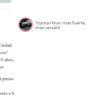
Toyota Hilux: más fuerte,
más versátil
 Ciudad
icos"
10 años,
tor
.
 precio
yores a 6