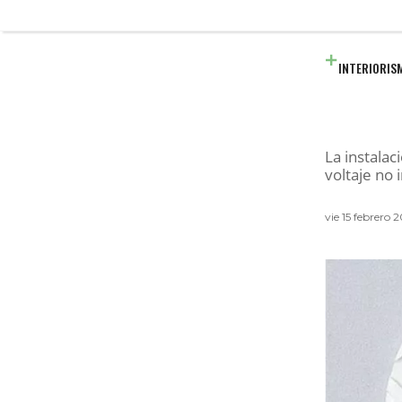
INTERIORIS
La instalac
voltaje no 
vie 15 febrero 