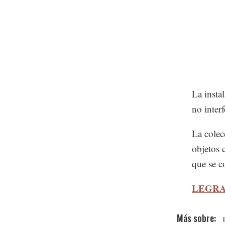
La insta
no inter
La colec
objetos 
que se c
LEGRA