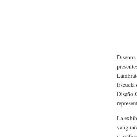
Diseños 
presente
Lambrate
Escuela 
Diseño.G
represen
La exhib
vanguard
y gráfic