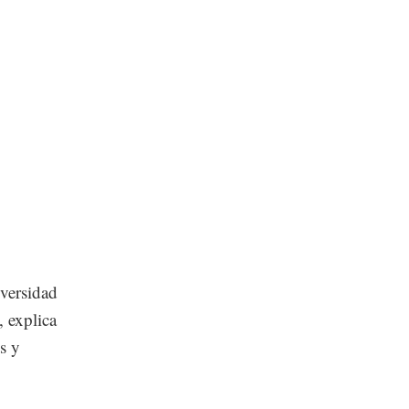
iversidad
, explica
s y