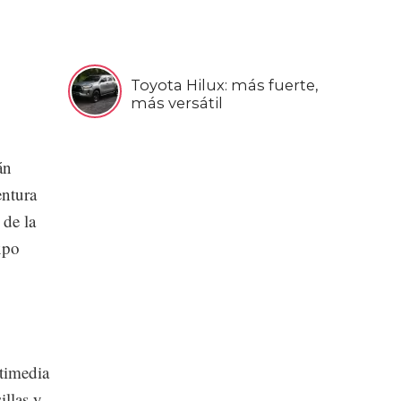
Toyota Hilux: más fuerte,
más versátil
án
entura
 de la
xpo
ltimedia
illas y