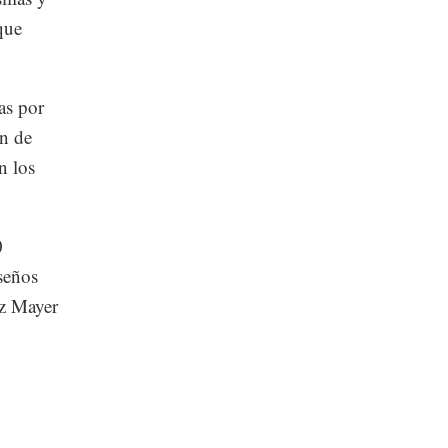
que
as por
ón de
n los
0
seños
nz Mayer