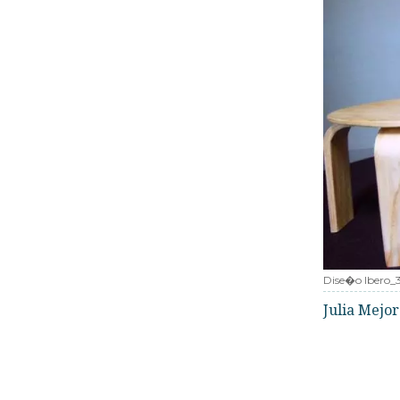
Dise�o Ibero_
Julia Mejo