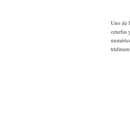
Uno de l
cenefas 
numérico
tridimens