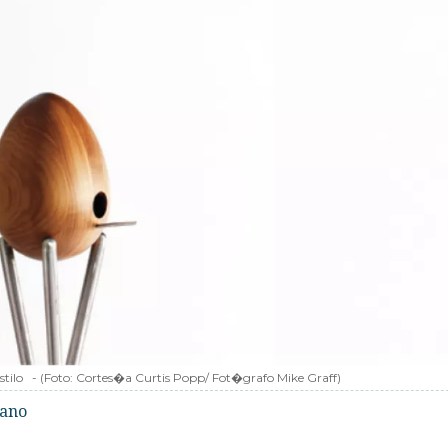
stilo
-
(Foto:
Cortes�a Curtis Popp/ Fot�grafo Mike Graff
)
bano