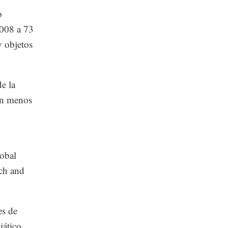
o
2008 a 73
y objetos
e la
nen menos
lobal
ch and
es de
iático