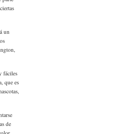
ciertas
rá un
los
ington,
 fáciles
, que es
mascotas,
ntarse
as de
color