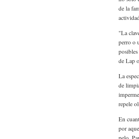
de la fa
activida
"La clav
perro o 
posibles
de Lap o
La espec
de limpi
impermea
repele o
En cuant
por aque
pelo. Pa