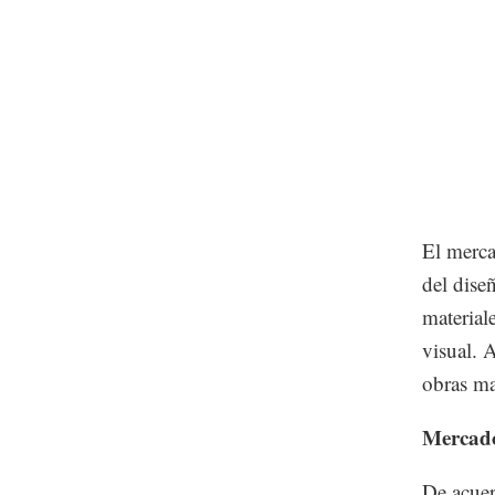
El merca
del dise
material
visual. 
obras ma
Mercad
De acuer