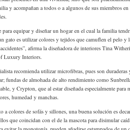
milia y acompañan a todos o a algunos de sus miembros en 
des.
e para equipar y diseñar un hogar en el cual la familia tend
un gato es utilizar colores y tejidos que camuflen el pelo y 
 accidentes”, afirma la diseñadora de interiores Tina Wither
f Luxury Interiors.
ialista recomienda utilizar microfibras, pues son duraderas y
ar; fundas de almohada de alto rendimiento como Sunbrella
ble, y Crypton, que al estar diseñada especialmente para 
lores, humedad y manchas.
o a colores de sofás y sillones, una buena solución es deca
llos que coincidan con el de la mascota para disimular caíd
ra evitar la monotonía, pueden añadirse estampados de un 