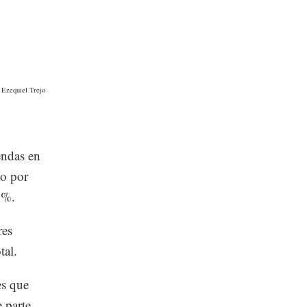
 Ezequiel Trejo
endas en
do por
7%.
res
tal.
es que
 parte