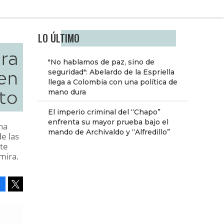
LO ÚLTIMO
ara
"No hablamos de paz, sino de
en
seguridad": Abelardo de la Espriella
llega a Colombia con una política de
to
mano dura
El imperio criminal del “Chapo”
enfrenta su mayor prueba bajo el
na
mando de Archivaldo y “Alfredillo”
e las
ste
mira.
Facebook
Tweet