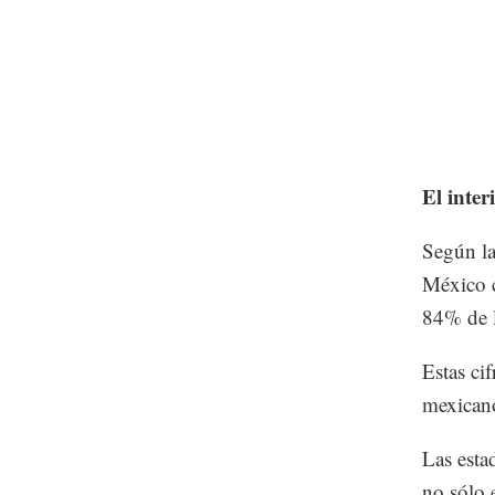
El inter
Según la
México c
84% de l
Estas ci
mexicano
Las esta
no sólo 