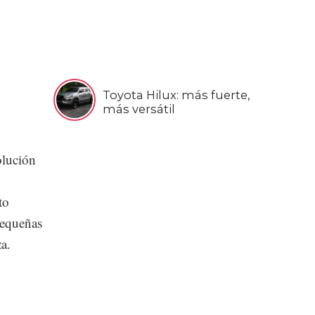
Toyota Hilux: más fuerte,
más versátil
olución
to
pequeñas
za.