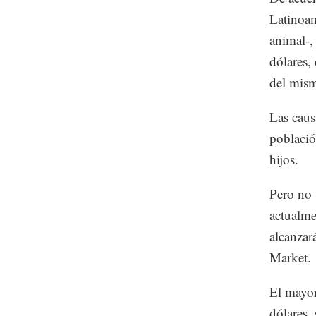
Latinoam
animal-,
dólares,
del mism
Las caus
població
hijos.
Pero no 
actualme
alcanzar
Market.
El mayor
dólares,