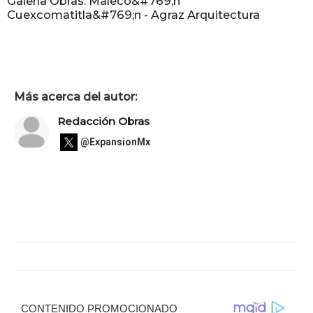
Galería Obras: Maleco&#769;n
Cuexcomatitla&#769;n - Agraz Arquitectura
Más acerca del autor:
Redacción Obras
@ExpansionMx