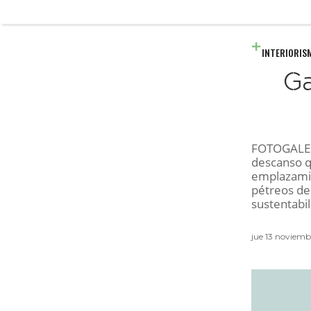
INTERIORIS
Ga
FOTOGALERÍ
descanso que
emplazamie
pétreos de 
sustentabi
jue 13 noviem