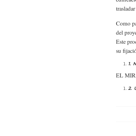
traslada
Como par
del proy
Este pro
su fijac
1.
N
EL MI
2.