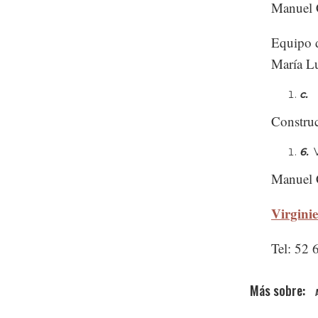
Manuel C
Equipo d
María Lu
c
Construc
6.
Manuel 
Virgini
Tel: 52 