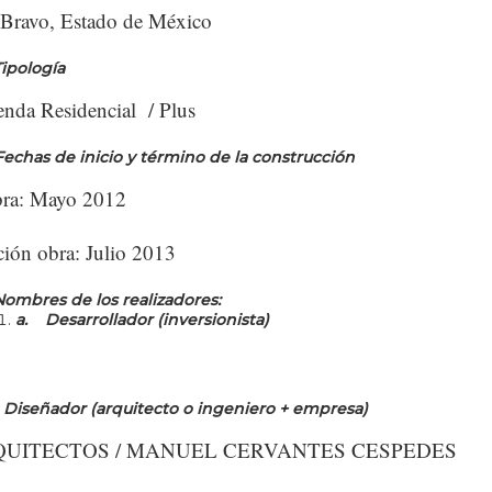
 Bravo, Estado de México
Tipolog
í
a
enda Residencial / Plus
Fechas de inicio y t
é
rmino de la construcci
ó
n
bra: Mayo 2012
ión obra: Julio 2013
Nombres de los realizadores:
a.
Desarrollador (inversionista)
.
Dise
ñ
ador (arquitecto o ingeniero + empresa)
QUITECTOS / MANUEL CERVANTES CESPEDES