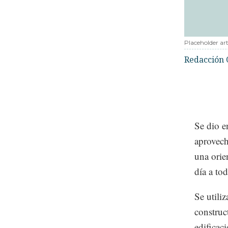
Placeholder art
Redacción 
Se dio en
aprovech
una orie
día a tod
Se utili
construc
edificac