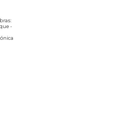
bras:
que -
tónica