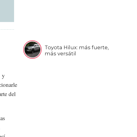
Toyota Hilux: más fuerte,
más versátil
, y
cionarle
rte del
mas
así