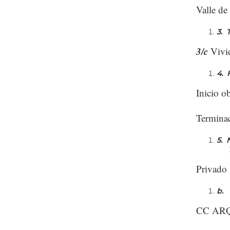
Valle de
3.
3/c
Vivi
4.
Inicio o
Terminac
5.
Privado
b
CC AR