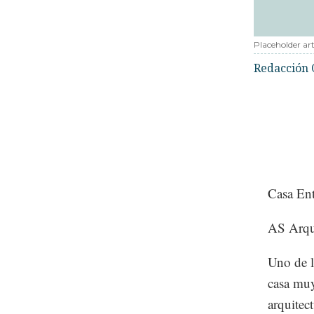
Placeholder art
Redacción 
Casa En
AS Arqu
Uno de l
casa muy
arquitec