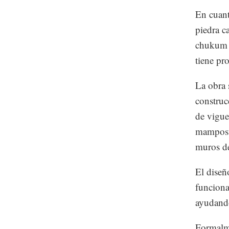
En cuant
piedra c
chukum q
tiene pr
La obra 
construc
de vigue
mamposte
muros de
El diseñ
funciona
ayudando
Formalme