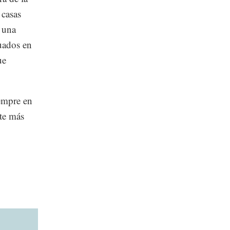
 casas
e una
uados en
ue
iempre en
nte más