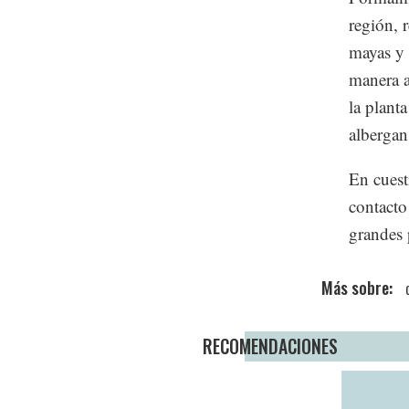
región, 
mayas y 
manera a
la plant
albergan 
En cuest
contacto
grandes 
RECOMENDACIONES