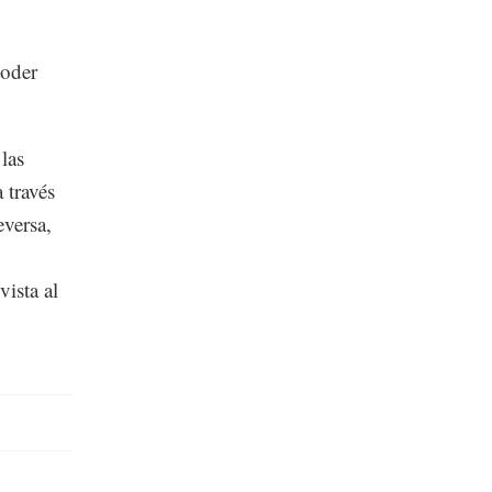
poder
las
 través
eversa,
vista al